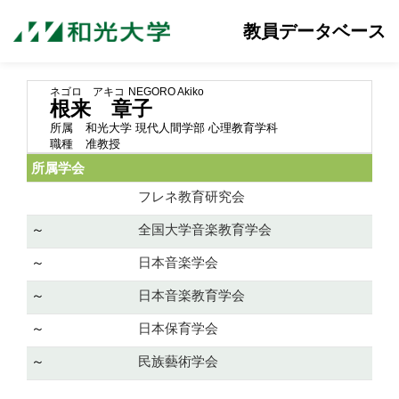
教員データベース
ネゴロ アキコ
NEGORO Akiko
根来 章子
所属
和光大学 現代人間学部 心理教育学科
職種
准教授
所属学会
フレネ教育研究会
～
全国大学音楽教育学会
～
日本音楽学会
～
日本音楽教育学会
～
日本保育学会
～
民族藝術学会