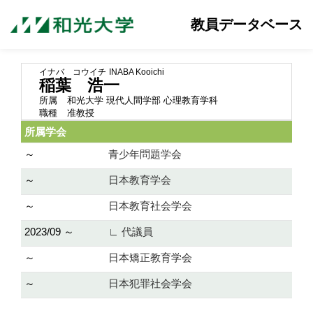
教員データベース
イナバ コウイチ
INABA Kooichi
稲葉 浩一
所属
和光大学 現代人間学部 心理教育学科
職種
准教授
所属学会
～
青少年問題学会
～
日本教育学会
～
日本教育社会学会
2023/09 ～
∟ 代議員
～
日本矯正教育学会
～
日本犯罪社会学会