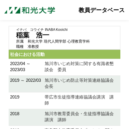
教員データベース
イナバ コウイチ
INABA Kooichi
稲葉 浩一
所属
和光大学 現代人間学部 心理教育学科
職種
准教授
社会における活動
2022/04 ～
旭川市いじめ対策に関する有識者懇
2023/03
談会 委員
2019 ～ 2022/03
旭川市いじめ防止等対策連絡協議会
会長
2019
帯広市生徒指導連絡協議会講演 講
師
2018
旭川市教育委員会・生徒指導協議会
講演 講師