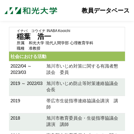
教員データベース
イナバ コウイチ
INABA Kooichi
稲葉 浩一
所属
和光大学 現代人間学部 心理教育学科
職種
准教授
社会における活動
2022/04 ～
旭川市いじめ対策に関する有識者懇
2023/03
談会 委員
2019 ～ 2022/03
旭川市いじめ防止等対策連絡協議会
会長
2019
帯広市生徒指導連絡協議会講演 講
師
2018
旭川市教育委員会・生徒指導協議会
講演 講師