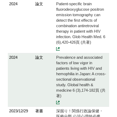
2024
論文
Patient-specific brain
fluorodeoxyglucose positron
emission tomography can
detect the first effects of
combination antiretroviral
therapy in patient with HIV
infection. Glob Health Med. 6
(6),420-426頁 (共著)
2024
論文
Prevalence and associated
factors of low vigor in
patients living with HIV and
hemophilia in Japan: A cross-
sectional observational
study. Global health &
medicine 6 (3),174-182頁 (共
著)
2023/12/29
著書
深掘り！関係行政論保健・
医療分野 公認心理師必携