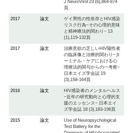
J NeuroVirol 23 (6),864-874
頁
2017
論文
ゲイ男性の性依存とHIV感染
リスク行為−その心理的意味
と精神療法的関わり− 13
(1),119-132頁
2017
論文
治療意欲の乏しいHIV陽性者
の臨床像と治療的関わり−タ
ーミナル・ケアにおける心
理療法的関与からの一考察−
日本エイズ学会誌 19
(3),158-164頁
2016
論文
HIV感染者のメンタルヘルス
−近年の研究動向と心理的支
援のエッセンス− 日本エイ
ズ学会誌 18 (3),183-196頁
2015
論文
Use of Neuropsychological
Test Battery for the
Diagnosis of HIV-Associated