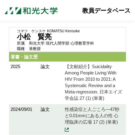
教員データベース
コマツ ケンスケ
KOMATSU Kensuke
小松 賢亮
所属
和光大学 現代人間学部 心理教育学科
職種
准教授
著書・論文歴
2025
論文
【文献紹介】Suicidality
Among People Living With
HIV From 2010 to 2021: A
Systematic Review and a
Meta-regression. 日本エイズ
学会誌 27 (1) (単著)
2024/09/01
論文
性感染症と人ごころ—47秒
と0.01mmにある人の性 心
理臨床の広場 17 (2) (単著)