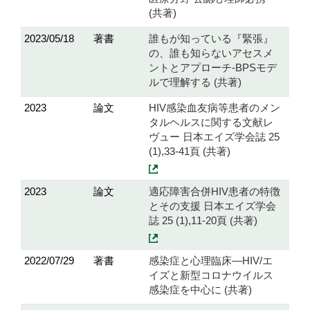
(共著)
2023/05/18
著書
誰もが知っている『緊張』
の、誰も知らないアセスメ
ントとアプローチ-BPSモデ
ルで理解する (共著)
2023
論文
HIV感染血友病等患者のメン
タルヘルスに関する文献レ
ヴュー 日本エイズ学会誌 25
(1),33-41頁 (共著)
2023
論文
適応障害合併HIV患者の特徴
とその支援 日本エイズ学会
誌 25 (1),11-20頁 (共著)
2022/07/29
著書
感染症と心理臨床―HIV/エ
イズと新型コロナウイルス
感染症を中心に (共著)