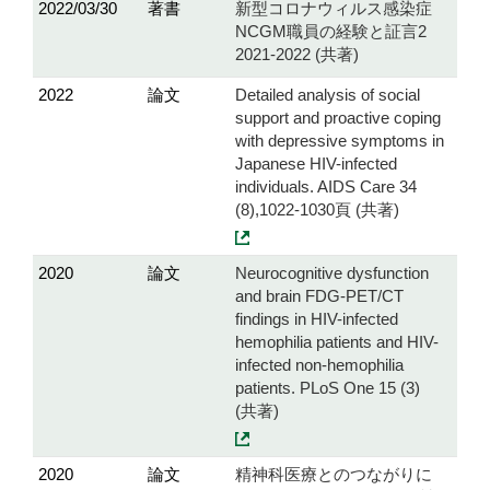
2022/03/30
著書
新型コロナウィルス感染症
NCGM職員の経験と証言2
2021-2022 (共著)
2022
論文
Detailed analysis of social
support and proactive coping
with depressive symptoms in
Japanese HIV-infected
individuals. AIDS Care 34
(8),1022-1030頁 (共著)
2020
論文
Neurocognitive dysfunction
and brain FDG-PET/CT
findings in HIV-infected
hemophilia patients and HIV-
infected non-hemophilia
patients. PLoS One 15 (3)
(共著)
2020
論文
精神科医療とのつながりに