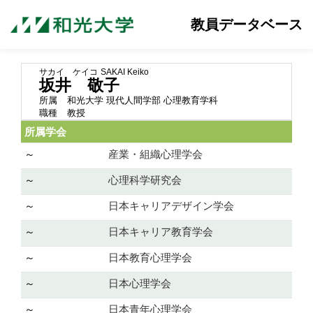
教員データベース
サカイ ケイコ
SAKAI Keiko
坂井 敬子
所属
和光大学 現代人間学部 心理教育学科
職種
教授
所属学会
～
産業・組織心理学会
～
心理科学研究会
～
日本キャリアデザイン学会
～
日本キャリア教育学会
～
日本教育心理学会
～
日本心理学会
～
日本青年心理学会