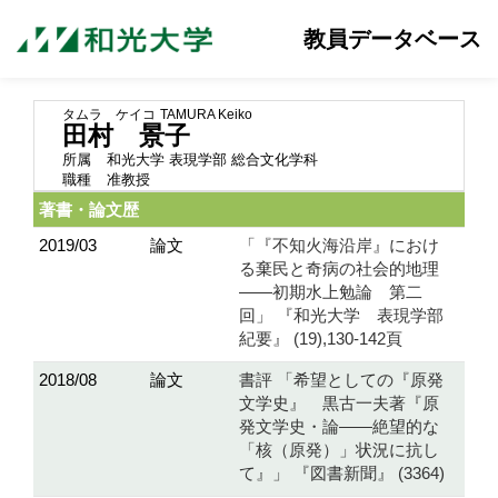
教員データベース
タムラ ケイコ
TAMURA Keiko
田村 景子
所属
和光大学 表現学部 総合文化学科
職種
准教授
著書・論文歴
2019/03
論文
「『不知火海沿岸』におけ
る棄民と奇病の社会的地理
――初期水上勉論 第二
回」 『和光大学 表現学部
紀要』 (19),130-142頁
2018/08
論文
書評 「希望としての『原発
文学史』 黒古一夫著『原
発文学史・論――絶望的な
「核（原発）」状況に抗し
て』」 『図書新聞』 (3364)