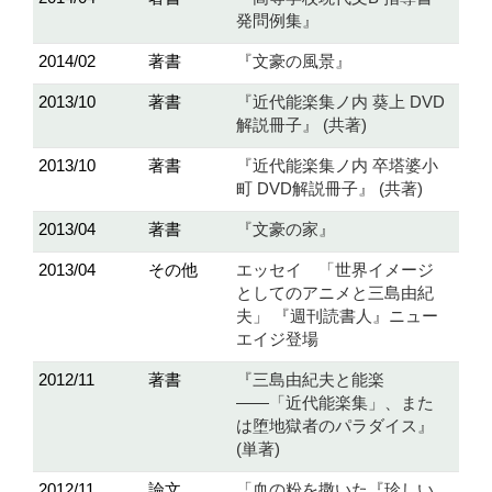
発問例集』
2014/02
著書
『文豪の風景』
2013/10
著書
『近代能楽集ノ内 葵上 DVD
解説冊子』 (共著)
2013/10
著書
『近代能楽集ノ内 卒塔婆小
町 DVD解説冊子』 (共著)
2013/04
著書
『文豪の家』
2013/04
その他
エッセイ 「世界イメージ
としてのアニメと三島由紀
夫」 『週刊読書人』ニュー
エイジ登場
2012/11
著書
『三島由紀夫と能楽
――「近代能楽集」、また
は堕地獄者のパラダイス』
(単著)
2012/11
論文
「血の粉を撒いた『珍しい