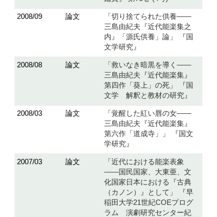
2008/09
論文
「切り捨てられた供養――
三島由紀夫『近代能楽集之
内』「源氏供養」論」 『国
文学研究』
2008/08
論文
「救いなき暗黒を導く――
三島由紀夫『近代能楽集』
第四作「葵上」の死」 『国
文学 解釈と教材の研究』
2008/03
論文
「覚醒した紅い唇の女――
三島由紀夫『近代能楽集』
第六作「道成寺」」 『国文
学研究』
2007/03
論文
「近代における能楽表象
――国民国家、大東亜、文
化国家日本における『古典
（カノン）』として」 『早
稲田大学21世紀COEプログ
ラム 演劇研究センター紀