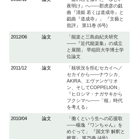
夜明け』へ――郡虎彦の戯
曲『清姫 若くは道成寺』と
戯曲『道成寺』」 『文藝と
批評』 第11巻 (6号)
2012/06
論文
「能楽と三島由紀夫研究
――『近代能楽集』の成立
と展開」 早稲田大学博士学
位論文
2011/12
論文
「核状況を拒むセカイへ／
セカイから――ナウシカ、
AKIRA、エヴァンゲリオ
ン、そしてCOPPELION」
『ヒロシマ・ナガサキから
フクシマへ――「核」時代
を考える』
2010/04
論文
「働くという生への応援歌
――楊逸『ワンちゃん』を
めぐって」 『国文学 解釈と
鑑賞』 第75巻 (4号)