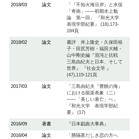
2018/03
論文
「『不知火海沿岸』と水俣
「奇病」――初期水上勉
論 第一回」 『和光大学
表現学部紀要』 (18),173-
184頁
2018/02
論文
書評 井上隆史・久保田裕
子・田尻芳樹・福田大輔・
山中剛史編『混沌と抗戦
三島由紀夫と日本、そして
世界』 『社会文学 』
(47),119-121頁
2017/03
論文
「三島由紀夫『豊饒の海』
における能楽表象（二）
――「美しい衰亡」へ」
『和光大学 表現学部紀
要』 (17)
2016/09
著書
『日本戯曲大事典』
2016/04
論文
「懸隔甚だしき恋の方へ