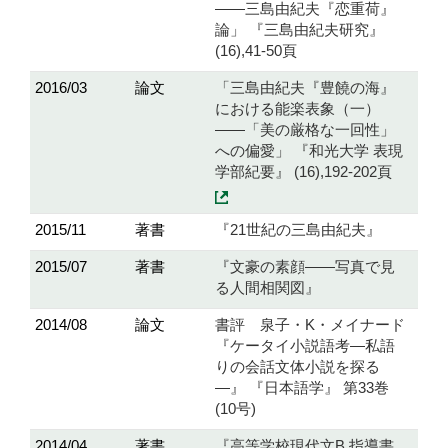
――三島由紀夫『恋重荷』
論」 『三島由紀夫研究』
(16),41-50頁
2016/03
論文
「三島由紀夫『豊饒の海』
における能楽表象（一）
――「美の厳格な一回性」
への偏愛」 『和光大学 表現
学部紀要』 (16),192-202頁
2015/11
著書
『21世紀の三島由紀夫』
2015/07
著書
『文豪の素顔――写真で見
る人間相関図』
2014/08
論文
書評 泉子・K・メイナード
『ケータイ小説語考―私語
りの会話文体小説を探る
―』 『日本語学』 第33巻
(10号)
2014/04
著書
『高等学校現代文B 指導書