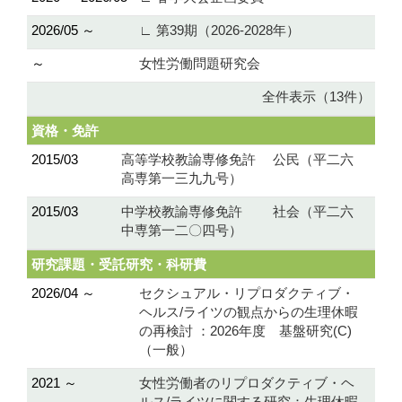
2026/05 ～
∟ 第39期（2026-2028年）
～
女性労働問題研究会
全件表示（13件）
資格・免許
2015/03
高等学校教諭専修免許 公民（平二六
高専第一三九九号）
2015/03
中学校教諭専修免許 社会（平二六
中専第一二〇四号）
研究課題・受託研究・科研費
2026/04 ～
セクシュアル・リプロダクティブ・
ヘルス/ライツの観点からの生理休暇
の再検討 ：2026年度 基盤研究(C)
（一般）
2021 ～
女性労働者のリプロダクティブ・ヘ
ルス/ライツに関する研究：生理休暇