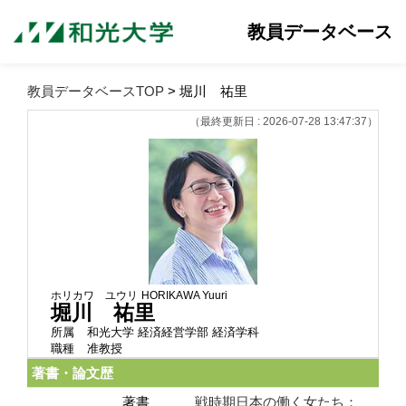
教員データベース
教員データベースTOP
> 堀川 祐里
（最終更新日 : 2026-07-28 13:47:37）
ホリカワ ユウリ
HORIKAWA Yuuri
堀川 祐里
所属
和光大学 経済経営学部 経済学科
職種
准教授
著書・論文歴
著書
戦時期日本の働く女たち：