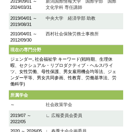
2019/09/01 ～
新潟国際情報大学 国際学部 国際
2024/03/31
文化学科 専任講師
2019/04/01 ～
中央大学 経済学部 助教
2019/08/31
2010/04/01 ～
西村社会保険労務士事務所
2012/09/30
現在の専門分野
ジェンダー, 社会福祉学 キーワード(戦時期、生理休
暇、セクシュアル・リプロダクティブ・ヘルス/ライ
ツ、女性労働、母性保護、男女雇用機会均等法、ジェ
ンダー平等、男女共同参画、性教育、労働基準法、労
働科学)
所属学会
～
社会政策学会
2019/07 ～
∟ 広報委員会委員
2022/05
2020 ～ 2026/05
∟ 春季大会企画委員