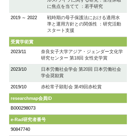
に焦点を当てて ：若手研究
2019 ～ 2022
戦時期の母子保護法における適用水
準と運用方針との関係性 ：研究活動
スタート支援
受賞学術賞
2023/11
奈良女子大学アジア・ジェンダー文化学
研究センター 第18回 女性史学賞
2023/10
日本労働社会学会 第20回 日本労働社会
学会奨励賞
2019/10
赤松常子顕彰会 第49回赤松賞
researchmap会員ID
B000298073
e-Rad研究者番号
90847740