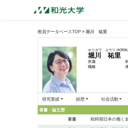
教員データベースTOP
> 堀川 祐里
ホリカワ ユウリ
HORIK
堀川 祐里
所属
職種
研究業績
経歴
社会活動
著書・論文歴
著書
戦時期日本の働く女