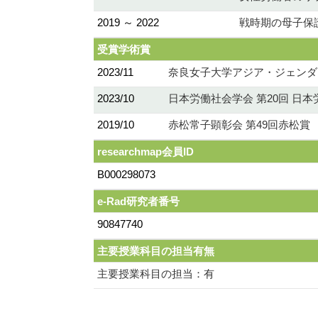
2019 ～ 2022
戦時期の母子保
受賞学術賞
2023/11
奈良女子大学アジア・ジェンダー
2023/10
日本労働社会学会 第20回 日
2019/10
赤松常子顕彰会 第49回赤松賞
researchmap会員ID
B000298073
e-Rad研究者番号
90847740
主要授業科目の担当有無
主要授業科目の担当：有