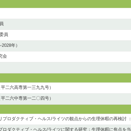
員
画委員
-2028年）
究会
（平二六高専第一三九九号）
平二六中専第一二〇四号）
プロダクティブ・ヘルス/ライツの観点からの生理休暇の再検討 ：2
プロダクティブ・ヘルス/ライツに関する研究：生理休暇に焦点を当