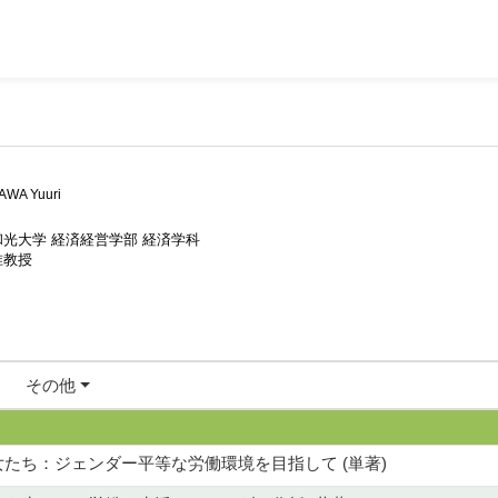
AWA Yuuri
和光大学 経済経営学部 経済学科
准教授
その他
たち：ジェンダー平等な労働環境を目指して (単著)