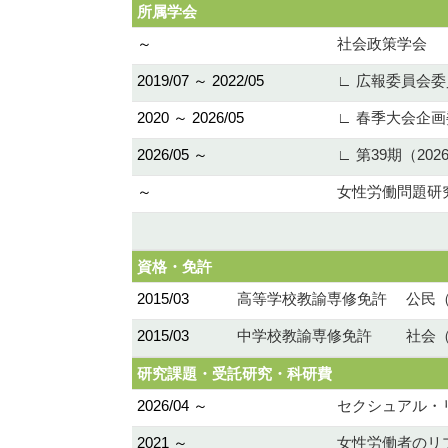
所属学会
～
社会政策学会
2019/07 ～ 2022/05
∟ 広報委員会委
2020 ～ 2026/05
∟ 春季大会企
2026/05 ～
∟ 第39期（2026
～
女性労働問題研
資格・免許
2015/03
高等学校教諭専修免許 公民
2015/03
中学校教諭専修免許 社会（
研究課題・受託研究・科研費
2026/04 ～
セクシュアル・リ
2021 ～
女性労働者のリ