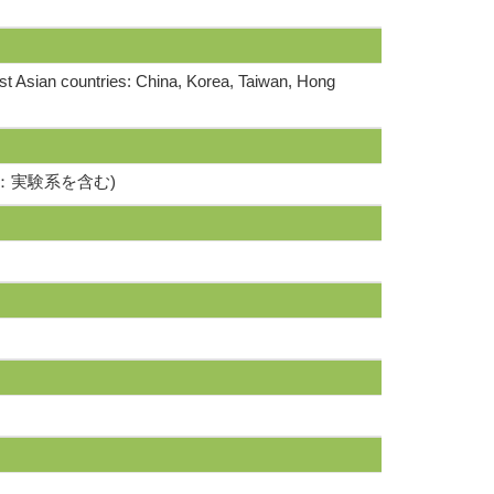
East Asian countries: China, Korea, Taiwan, Hong
：実験系を含む)