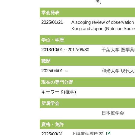
著)
学会発表
2025/01/21
A scoping review of observation s
Kong and Japan (Nutrition Socie
学位・学歴
2013/10/01～2017/09/30
千葉大学 医学薬
職歴
2025/04/01 ～
和光大学 現代人
現在の専門分野
キーワード(疫学)
所属学会
日本疫学会
資格・免許
2025/03/31
上級疫学専門家