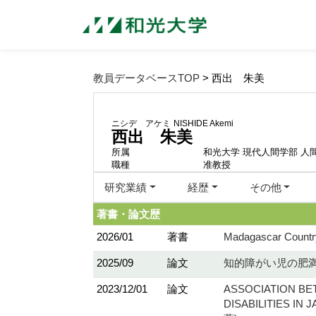
教員データベースTOP
> 西出 朱美
ニシデ アケミ
NISHIDE Akemi
西出 朱美
所属
和光大学 現代人間学部 人
職種
准教授
研究業績
経歴
その他
著書・論文歴
2026/01
著書
Madagascar Country 
2025/09
論文
知的障がい児の肥満に
2023/12/01
論文
ASSOCIATION BE
DISABILITIES IN JA