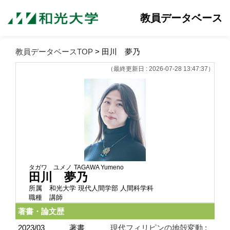
教員データベース
教員データベースTOP
> 田川 夢乃
（最終更新日 : 2026-07-28 13:47:37）
タガワ ユメノ
TAGAWA Yumeno
田川 夢乃
所属
和光大学 現代人間学部 人間科学科
職種
講師
著書・論文歴
2023/03
著書
現代フィリピンの地殻変動 :