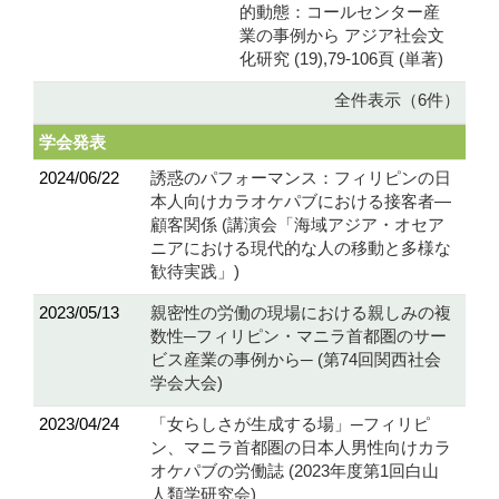
的動態：コールセンター産
業の事例から アジア社会文
化研究 (19),79-106頁 (単著)
全件表示（6件）
学会発表
2024/06/22
誘惑のパフォーマンス：フィリピンの日
本人向けカラオケパブにおける接客者―
顧客関係 (講演会「海域アジア・オセア
ニアにおける現代的な人の移動と多様な
歓待実践」)
2023/05/13
親密性の労働の現場における親しみの複
数性─フィリピン・マニラ首都圏のサー
ビス産業の事例から─ (第74回関西社会
学会大会)
2023/04/24
「女らしさが生成する場」─フィリピ
ン、マニラ首都圏の日本人男性向けカラ
オケパブの労働誌 (2023年度第1回白山
人類学研究会)