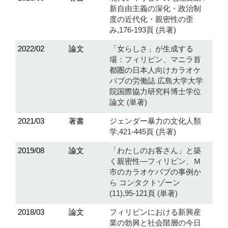
新自由主義の深化・政治制
度の近代化・親密性の歪
み,176-193頁 (共著)
2022/02
論文
「女らしさ」が生成する
場：フィリピン、マニラ首
都圏の日本人向けカラオケ
パブの労働誌 広島大学大学
院国際協力研究科博士学位
論文 (単著)
2021/03
著書
ジェンダー暴力の文化人類
学,421-445頁 (共著)
2019/08
論文
「わたしのお客さん」と築
く親密性―フィリピン、Ｍ
市のカラオケパブの事例か
ら コンタクトゾーン
(11),95-121頁 (単著)
2018/03
論文
フィリピンにおける新興産
業の勃興と社会階層の今日