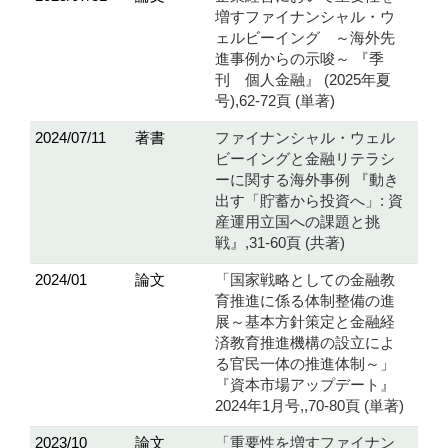
増すファイナンシャル・ウ
ェルビーイング ～海外先
進事例からの示唆～ 『季
刊 個人金融』 (2025年夏
号),62-72頁 (単著)
2024/07/11
著書
ファイナンシャル・ウェル
ビーイングと金融リテラシ
ーに関する海外事例 『動き
出す「貯蓄から投資へ」: 資
産運用立国への課題と挑
戦』,31-60頁 (共著)
2024/01
論文
「国家戦略としての金融教
育推進に係る体制整備の進
展～基本方針策定と金融経
済教育推進機構の設立によ
る官民一体の推進体制～」
『資本市場アップデート』
2024年1月号,,70-80頁 (単著)
2023/10
論文
「重要性を増すファイナン