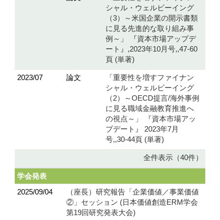
シャル・ウェルビーイング
（3）～米国企業の開示書類
に見る先進的な取り組み事
例～」 『資本市場アップデ
ート』,2023年10月号,,47-60
頁 (単著)
2023/07
論文
「重要性を増すファイナン
シャル・ウェルビーイング
（2）～OECD提言/海外事例
に見る職域金融教育推進へ
の視点～」 『資本市場アッ
プデート』 2023年7月
号,,30-44頁 (単著)
全件表示（40件）
学会発表
2025/09/04
（座長）研究報告「企業価値／事業価値
②」セッション (日本価値創造ERM学会
第19回研究発表大会)