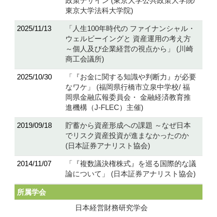
政策デザイン (東京大学公共政策大学院/
東京大学法科大学院)
2025/11/13
「人生100年時代の ファイナンシャル・
ウェルビーイングと 資産運用の考え方
～個人及び企業経営の視点から」 (川崎
商工会議所)
2025/10/30
「『お金に関する知識や判断力』が必要
なワケ」 (福岡県行橋市立泉中学校/ 福
岡県金融広報委員会・ 金融経済教育推
進機構（J-FLEC）主催)
2019/09/18
貯蓄から資産形成への課題 ～なぜ日本
でリスク資産投資が進まなかったのか
(日本証券アナリスト協会)
2014/11/07
「『複数議決権株式』を巡る国際的な議
論について」 (日本証券アナリスト協会)
所属学会
日本経営財務研究学会