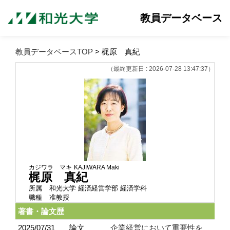
教員データベース
教員データベースTOP
> 梶原 真紀
（最終更新日 : 2026-07-28 13:47:37）
カジワラ マキ
KAJIWARA Maki
梶原 真紀
所属
和光大学 経済経営学部 経済学科
職種
准教授
著書・論文歴
2025/07/31
論文
企業経営において重要性を