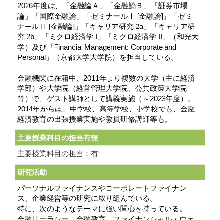
2026年度は、「⾦融論Ａ」「⾦融論Ｂ」「証券市場
論」「国際⾦融論」「ゼミナールⅠ [金融論]」「ゼミ
ナールⅡ [金融論]」「キャリア研究 2a」「キャリア研
究 2b」「ミクロ経済学 I」「ミクロ経済学 II」（和光大
学）及び「Financial Management: Corporate and
Personal」（京都大学大学院）を担当している。
金融機関に在籍中、2011年より複数の大学（主に経済
学部）や大学院（経営管理大学院、公共政策大学院
等）で、ゲスト講師として講義実施（～2023年度）。
2014年からは、中学校、高等学校、小学校でも、金融
経済教育の出張授業実施や教員研修講師等も。
主要授業科目の担当有無
主要授業科目の担当：有
研究活動
パーソナルファイナンスやコーポレートファイナン
ス、企業経営等の研究に取り組んでいる。
特に、次のようなテーマに強い関心を持っている。
金融リテラシー、金融教育、ファイナンシャル・ウェ