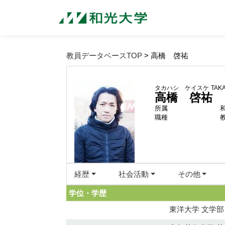
教員データベースTOP
> 高橋 啓祐
タカハシ ケイスケ
TAKA
高橋 啓祐
所属
職種
経歴
社会活動
その他
学位・学歴
東洋大学 文学部