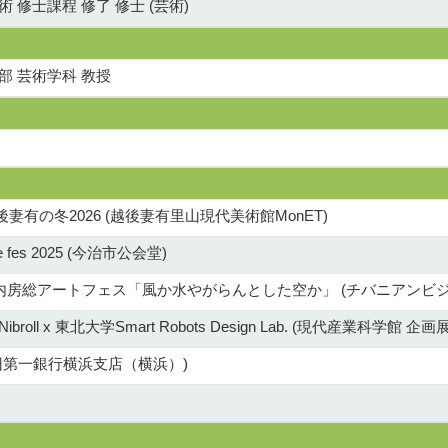
 修士課程 修了 修士 (芸術)
部 芸術学科 教授
妻有の冬2026 (越後妻有里山現代美術館MonET)
hime fes 2025 (今治市公会堂)
 内房総アートフェス「風か水やがらんとした空か」 (チバニアンビ
roll x 東北大学Smart Robots Design Lab. (現代産業科学館 企画
旧第一銀行横浜支店（横浜）)