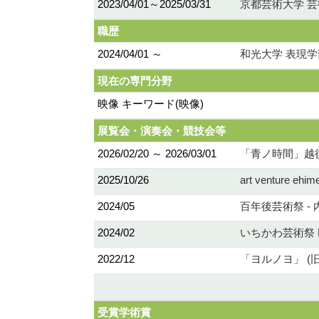
2023/04/01～2025/03/31
京都芸術大学 芸術
職歴
2024/04/01 ～
和光大学 表現学
現在の専門分野
映像 キーワード(映像)
展覧会・演奏会・競技会等
2026/02/20 ～ 2026/03/01
「青ノ時間」越後
2025/10/26
art venture e
2024/05
百年後芸術祭 -
2024/02
いちかわ芸術祭 Nib
2022/12
「ヨルノヨ」 (
受賞学術賞