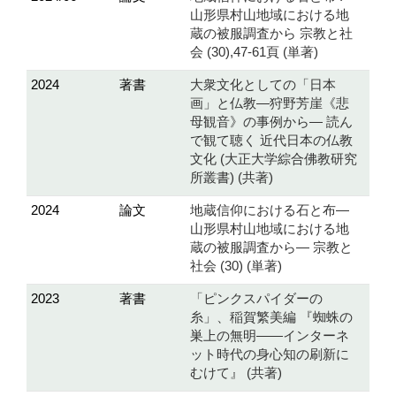
山形県村山地域における地
蔵の被服調査から 宗教と社
会 (30),47-61頁 (単著)
2024
著書
大衆文化としての「日本
画」と仏教―狩野芳崖《悲
母観音》の事例から― 読ん
で観て聴く 近代日本の仏教
文化 (大正大学綜合佛教研究
所叢書) (共著)
2024
論文
地蔵信仰における石と布―
山形県村山地域における地
蔵の被服調査から― 宗教と
社会 (30) (単著)
2023
著書
「ピンクスパイダーの
糸」、稲賀繁美編 『蜘蛛の
巣上の無明――インターネ
ット時代の身心知の刷新に
むけて』 (共著)