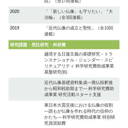
院』（全17回連載）
2020
「「新しい仏像」も守りたい」『大
法輪』（全3回連載）
2019
「近代仏像の成立と聖性」（全10回
連載）
研究課題・受託研究・科研費
越境する日蓮主義の基礎研究－トラ
ンスナショナル・ジェンダー・スピ
リチュアリティ 科学研究費助成事業
基盤研究(B)
近代仏像基礎資料集成―廃仏毀釈後
から昭和戦前期まで― 科学研究費助
成事業 研究活動スタート支援
東日本大震災後における仏像の役割
―誰もが仏像を作れる時代の信仰の
かたち― 科学研究費助成事業 特別研
究員奨励費