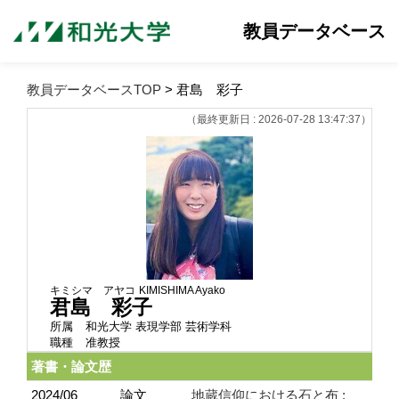
教員データベース
教員データベースTOP
> 君島 彩子
（最終更新日 : 2026-07-28 13:47:37）
キミシマ アヤコ
KIMISHIMA Ayako
君島 彩子
所属
和光大学 表現学部 芸術学科
職種
准教授
著書・論文歴
2024/06
論文
地蔵信仰における石と布 :