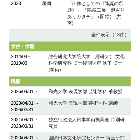
2023
著書
「仏像としての《降誕の釈
迦》」 『陽咸二展 混ざり
あうカタチ』（図録） (共
著)
全件表示（18件）
学位・学歴
2014/04～
総合研究大学院大学（総研大） 文化
2019/03
科学研究科 博士後期課程 修了 博士
(学術)
職歴
2026/04/01 ～
和光大学 表現学部 芸術学科 准教授
2023/04/01 ～
和光大学 表現学部 芸術学科 講師
2026/03/31
2021/04/01 ～
独立行政法人日本学術振興会 特別研
2023/03/31
究員
2020/04/01 ～
国際日本文化研究センター 博士研究