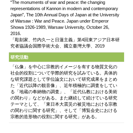
“The monuments of war and peace: the changing
representations of Kannon in modern and contemporary
Japan”, The 10th Annual Days of Japan at the University
of Warsaw : War and Peace. Japan under Emperor
Showa 1926-1989, Warsaw University, October 26,
2016.
「彫刻家、竹内久一と日蓮主義」第4回東アジア日本研
究者協議会国際学術大会、國立臺灣大學、2019
研究活動
「仏像」を中心に宗教的イメージを有する物質文化の
社会的役割について学際的研究を試みている。具体的
な研究課題として学位論文において研究成果をまとめ
た「近代以降の観音像」、近年積極的に調査をしてい
る「地蔵の奉納物の調査」、「近代仏教における美術
の関わり」などがある。また継続して続けている研究
テーマとして、「東日本大震災の被災地における宗教
の関わりに関する研究」、そして「博覧会史における
宗教的造形物の役割に関する研究」がある。