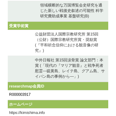
領域横断的な万国博覧会史研究を通
じた新しい戦後史叙述の可能性 科学
研究費助成事業 基盤研究(B)
受賞学術賞
公益財団法人国際宗教研究所 第15回
（公財）国際宗教研究所賞・奨励賞
(『平和祈念信仰における観音像の研
究』)
中外日報社 第15回涙骨賞 論文部門：本
賞 (「現代の『マリア観音』と戦争死者
慰霊―硫黄島、レイテ島、グアム島、サ
イパン島の事例から―」)
researchmap会員ID
R000003917
ホームページ
https://kimishima.info