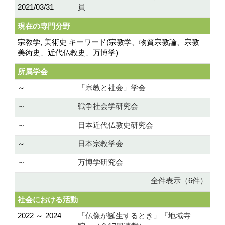
2021/03/31
員
現在の専門分野
宗教学, 美術史 キーワード(宗教学、物質宗教論、宗教
美術史、近代仏教史、万博学)
所属学会
～
「宗教と社会」学会
～
戦争社会学研究会
～
日本近代仏教史研究会
～
日本宗教学会
～
万博学研究会
全件表示（6件）
社会における活動
2022 ～ 2024
「仏像が誕生するとき」『地域寺