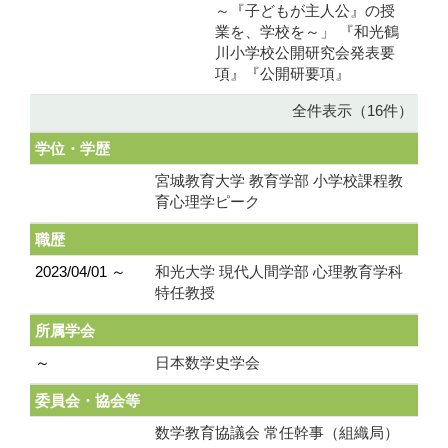
～『子どもが主人公』の授
業を、学校を～」 『和光鶴
川小学校公開研究会発表要
項』『公開研要項』
全件表示（16件）
学位・学歴
宮城教育大学 教育学部 小学校課程教
育心理学ピーク
職歴
2023/04/01 ～
和光大学 現代人間学部 心理教育学科
特任教授
所属学会
～
日本数学史学会
委員会・協会等
数学教育協議会 常任幹事（組織局）