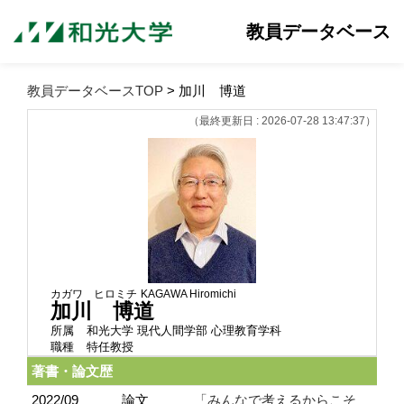
教員データベース
教員データベースTOP
> 加川 博道
（最終更新日 : 2026-07-28 13:47:37）
カガワ ヒロミチ
KAGAWA Hiromichi
加川 博道
所属
和光大学 現代人間学部 心理教育学科
職種
特任教授
著書・論文歴
2022/09
論文
「みんなで考えるからこそ