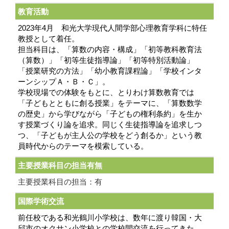
教育活動
2023年4月 和光大学現代人間学部心理教育学科に特任
教授として着任。
担当科目は、「算数の内容・構成」「初等教科教育法
（算数）」「初等生徒指導論」「初等特別活動論」
「授業研究の方法」「幼小教育課程論」「学校インタ
ーンシップＡ・Ｂ・Ｃ」。
学校現場での体験をもとに、とりわけ算数教育では
「子どもとともに創る授業」をテーマに、「算数数学
の歴史」から学びながら「子どもの権利条約」を生か
す授業づくり論を追求。同じく生徒指導論を追求しつ
つ、「子どもが主人公の学校をどう創るか」という教
員時代からのテーマを模索している。
主要授業科目の担当有無
主要授業科目の担当：有
国際学術交流
前任校である和光鶴川小学校は、数年に渡り韓国・大
邱市のオクサン小学校との学校間交流を行ってきた。