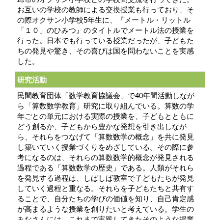
お互いの学校の教師による交換授業も行っており、そ
の際オクサン小学校5年生に、『メートル・リットル
「１０」のひみつ』のタイトルでメートル法の授業を
行った。日本でも行っている授業だったが、子どもた
ちの発見や驚き、その喜びは国を問わないことを実感
した。
研究活動
民間教育団体「数学教育協議会」で40年間活動しなが
ら「算数数学教育」研究に取り組んでいる。算数の学
年ごとの単元における実際の授業を、子どもとともに
どう創るか、子どもから豊かな発想を引き出しなが
ら、それらをつなげて「算数数学の概念」を共に発見
し築いていく授業づくりをめざしている。その際に参
考になるのは、それらの算数数学的概念が発見される
過程である「算数数学の歴史」である。人類がそれら
を発見する過程は、しばしば教室で子どもたちが発見
していく過程と重なる。それらを子どもたちと共有す
ることで、自分たちの学びの価値を知り、自己肯定感
が高まるような授業を創りたいと考えている。学生の
みなさんには、これまで実践してきたそのような授業