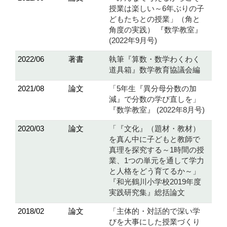
授業は楽しい～6年ぶりの子
どもたちとの授業」（角と
角度の実践） 『数学教室』
(2022年9月号)
2022/06
著書
執筆『算数・数学わくわく
道具箱』数学教育協議会編
2021/08
論文
「5年生『異分母分数の加
減』で分数の学び直しを」
『数学教室』 (2022年8月号)
2020/03
論文
「『文化』（題材・教材）
を真ん中に子どもと教師で
真理を探究する～1時間の授
業、1つの単元を通して学力
と人格をどう育てるか～」
『和光鶴川小学校2019年度
実践研究集』総括論文
2018/02
論文
「主体的・対話的で深い学
びを大事にした授業づくり