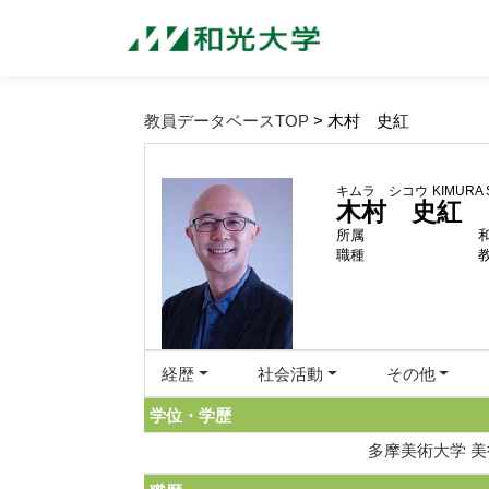
教員データベースTOP
> 木村 史紅
キムラ シコウ
KIMURA 
木村 史紅
所属
職種
経歴
社会活動
その他
学位・学歴
多摩美術大学 