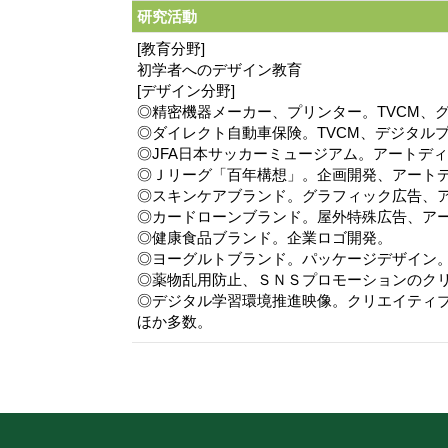
研究活動
[教育分野]
初学者へのデザイン教育
[デザイン分野]
◎精密機器メーカー、プリンター。TVCM、
◎ダイレクト自動車保険。TVCM、デジタル
◎JFA日本サッカーミュージアム。アートデ
◎Ｊリーグ「百年構想」。企画開発、アート
◎スキンケアブランド。グラフィック広告、
◎カードローンブランド。屋外特殊広告、ア
◎健康食品ブランド。企業ロゴ開発。
◎ヨーグルトブランド。パッケージデザイン
◎薬物乱用防止、ＳＮＳプロモーションのク
◎デジタル学習環境推進映像。クリエイティ
ほか多数。