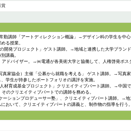
秀賞
部 非常勤講師「アートディレクション概論」→デザイン科の学生を
深める授業。
ド商品の開発プロジェクト」ゲスト講師。→地域と連携した大学ブラ
特別講義。
」、アドバイザー。→㈱電通が各美術大学と協働して、人権啓発ポ
（日本広告写真家協会）主催「公募から就職を考える」 ゲスト講師。→
し、学生が持参したポートフォリオの講評を実施。
 日中広告人材育成基金プロジェクト」クリエイティブパート講師。→中
ト。そのクリエイティブパートでの講師を務める。
コミュニケーションプロデューサー塾」、クリエイティブパート講師。
ムにおいて、クリエイティブパートの講義と、制作物の指導を行う