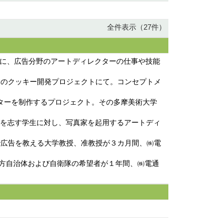
全件表示（27件）
中心に、広告分野のアートディレクターの仕事や技能
ンドのクッキー開発プロジェクトにて。コンセプトメ
スターを制作するプロジェクト。その多摩美術大学
写真家を志す学生に対し、写真家を起用するアートディ
国で広告を教える大学教授、准教授が３カ月間、㈱電
→地方自治体および自衛隊の希望者が１年間、㈱電通
。