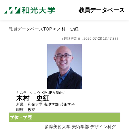
教員データベース
教員データベースTOP
> 木村 史紅
（最終更新日 : 2026-07-28 13:47:37）
キムラ シコウ
KIMURA Shikoh
木村 史紅
所属
和光大学 表現学部 芸術学科
職種
教授
学位・学歴
多摩美術大学 美術学部 デザイン科グ