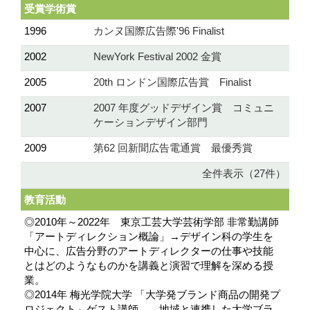
受賞学術賞
1996
カンヌ国際広告際'96 Finalist
2002
NewYork Festival 2002 金賞
2005
20th ロンドン国際広告賞 Finalist
2007
2007 年度グッドデザイン賞 コミュニ
ケーションデザイン部門
2009
第62 回新聞広告電通賞 最優秀賞
全件表示（27件）
教育活動
◎2010年～2022年 東京工芸大学芸術学部 非常勤講師
「アートディレクション概論」→デザイン科の学生を
中心に、広告分野のアートディレクターの仕事や技能
とはどのようなものかを講義と演習で理解を深める授
業。
◎2014年 梅光学院大学 「大学発ブランド商品の開発プ
ロジェクト」ゲスト講師。→地域と連携した大学ブラ