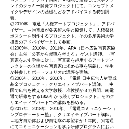
ンドのクッキー開発プロジェクトにて。コンセプトメ
イクやデザインの基礎などをアドバイスする特別講
義。
◎2010年 電通「人権アートプロジェクト」、アドバ
イザー。→㈱電通が各美術大学と協働して、人権啓発
ポスターを制作するプロジェクト。その多摩美術大学
担当のアドバイザーとして参画。
◎2009年、2010年、2011年、APA（日本広告写真家協
会）主催「公募から就職を考える」 ゲスト講師。→写
真家を志す学生に対し、写真家を起用するアートディ
レクターの立場から写真家に求める事を講義し、学生
が持参したポートフォリオの講評を実施。
◎2006年、2010年、2016年、「電通 日中広告人材育成
基金プロジェクト」クリエイティブパート講師。→中
国で広告を教える大学教授、准教授が３カ月間、㈱電
通で研修をする1996年から続くプロジェクト。そのク
リエイティブパートでの講師を務める。
◎2017年、2018年、2010年、「電通コミュニケーショ
ンプロデューサー塾」、クリエイティブパート講師。
→地方自治体および自衛隊の希望者が１年間、㈱電通
にてコミュニケーションを学ぶ研修プログラムにおい