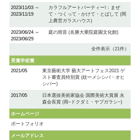
2023/11/03 ～
カラフルアートパーティー!：まぜ
2023/11/19
て・つくって・かけて・とばして (岡
上農営ガラスハウス)
2023/06/24 ～
庭の雨音 (名勝大乗院庭園文化館)
2023/06/29
全件表示（21件）
受賞学術賞
2021/05
東京藝術大学 藝大アートフェス2021 ゲ
スト審査員特別賞 (紋ーメシシバ・オヒ
シバー)
2017/05
日本選抜美術家協会 国際美術大賞展 永
森会長賞 (雨–ドクダミ・ヤブガラシ−)
ホームページ
ポートフォリオ
メールアドレス