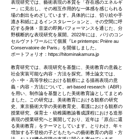
表現研究では、藝術表現の本質を「存在感のエネルギ
ー」に見出し、その相互作用的な一体感を感じられる
場の創出をめざしています。具体的には、切り絵や手
漉き和紙によるインスタレーションと、その空間に呼
応する身体・音楽の即興パフォーマンスを通じた、分
野横断的な表現研究を展開。2022年には、パリのコン
セルヴァトワールにて個展『Le printemps: Prière au
Conservatoire de Paris』を開催しました。
ポートフォリオ：https://hitominakamura.jp
教育研究では、表現研究を基盤に、美術教育の意義と
社会実装可能な内容・方法を探究。博士論文では、
小・中・高等学校における観察による描画表現の意
義・内容・方法について、art-based research（ABR）
を用い、制作論を基盤とした美術教育論としてまとめ
ました。この研究は、美術教育における観察の研究
史、東京藝術大学の美術教育史、看護における観察の
授業研究、保育士・幼稚園教諭養成課程における造形
表現の授業研究へと展開しており、近年は「原点に還
る美術教育」をテーマとしています。とりわけ、年々
増加する不登校の子どもたちへの藝術教育の内容・方
法、および機会保障の支援に関心を寄せています。