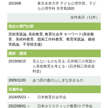
2023/08
東京未来大学 子ども心理学部、子ど
も心理学科 非常勤講師
全件表示（11件）
現在の専門分野
芸術実践論, 美術教育, 教育社会学 キーワード(美術教
育、美術科教育、図画工作科教育、教育実践論、藝術
実践論、不登校支援)
講師・講演
2019/06/15
見えないものを見る: 石井鶴三の実践か
ら美術教育を考える− (石井鶴三美術資
料室)
2009/11/20
あつ田の森のふしぎな生きもの
所属学会
2024/05/23 ～
日本教育社会学会
2022/06/01 ～
日本ホリスティック教育/ケア学会