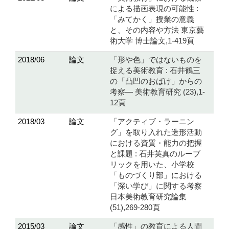
による描画表現の可能性 :
「みてかく」授業の意義
と、その内容や方法 東京藝
術大学 博士論文,1-419頁
2018/06
論文
「形や色」ではないものを
捉える美術教育 : 石井鶴三
の「凸凹のおばけ」からの
考察— 美術教育研究 (23),1-
12頁
2018/03
論文
「アクティブ・ラーニン
グ」を取り入れた造形活動
における資質・能力の把握
と課題 : 石井英真のルーブ
リックを用いた、小学校
「ものづくり部」における
「深い学び」に関する考察
日本美術教育研究論集
(51),269-280頁
2015/03
論文
「感性」の教育による人間