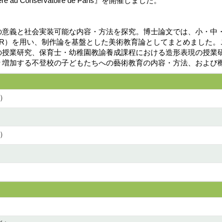
 au Conservatoire de Paris』を開催しました。
の意義と社会実装可能な内容・方法を探究。博士論文では、小・中
earch（ABR）を用い、制作論を基盤とした美術教育論としてまとめま
の授業研究、保育士・幼稚園教諭養成課程における造形表現の授業
々増加する不登校の子どもたちへの藝術教育の内容・方法、および
）
）