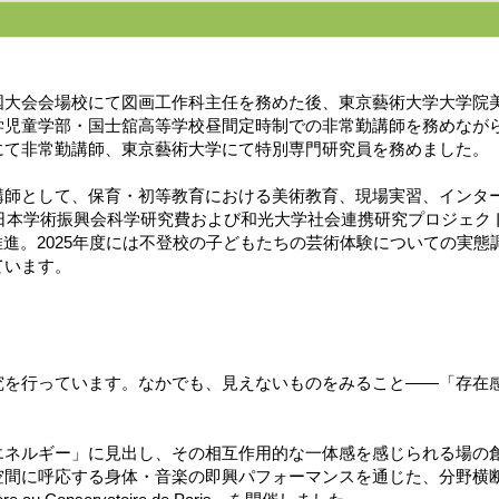
国大会会場校にて図画工作科主任を務めた後、東京藝術大学大学院
学児童学部・国士舘高等学校昼間定時制での非常勤講師を務めなが
にて非常勤講師、東京藝術大学にて特別専門研究員を務めました。
講師として、保育・初等教育における美術教育、現場実習、インタ
、日本学術振興会科学研究費および和光大学社会連携研究プロジェ
トを推進。2025年度には不登校の子どもたちの芸術体験についての実
ています。
究を行っています。なかでも、見えないものをみること——「存在
エネルギー」に見出し、その相互作用的な一体感を感じられる場の
間に呼応する身体・音楽の即興パフォーマンスを通じた、分野横断