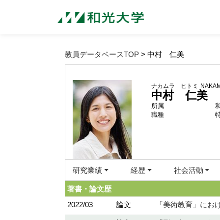
教員データベースTOP
> 中村 仁美
ナカムラ ヒトミ
NAKAM
中村 仁美
所属
職種
研究業績
経歴
社会活動
著書・論文歴
2022/03
論文
「美術教育」におけ