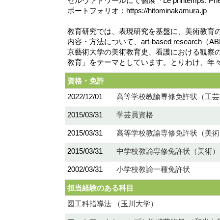
セルヴァトワールにて個展『Le printemps: Prière
ポートフォリオ：https://hitominakamura.jp
教育研究では、表現研究を基盤に、美術教育
内容・方法について、art-based res
京藝術大学の美術教育史、看護における観察
教育」をテーマとしています。とりわけ、年
資格・免許
2022/12/01
高等学校教諭専修免許状（工芸
2015/03/31
学芸員資格
2015/03/31
高等学校教諭専修免許状（美術
2015/03/31
中学校教諭専修免許状（美術）
2002/03/31
小学校教諭一種免許状
担当経験のある科目
図工科指導法 （玉川大学）