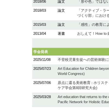
2018/06
論文
「形や色」ではないも
2018/03
論文
「アクティブ・ラー
づくり部」における「
2015/03
論文
「感性」の教育によ
2013/04
著書
おしえて！How to 
学会発表
2025/11/08
不登校児童生徒への芸術体験に関
2025/07/23
Art Education for Children beyo
World Congress)
2025/07/06
原点に還る美術教育 : ホリ
ケア学会第8回研究大会)
2025/03/28
Art education that returns to the
Pacific Network for Holistic Ed