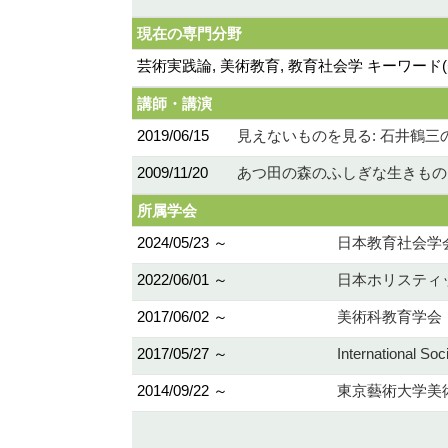
現在の専門分野
芸術実践論, 美術教育, 教育社会学 キーワ
講師・講演
2019/06/15
見えないものを見る: 石井鶴三
2009/11/20
あつ田の森のふしぎな生きもの
所属学会
2024/05/23 ～
日本教育社会学
2022/06/01 ～
日本ホリスティ
2017/06/02 ～
美術科教育学会
2017/05/27 ～
International Soc
2014/09/22 ～
東京藝術大学美