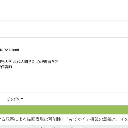
URA Hitomi
和光大学 現代人間学部 心理教育学科
特任講師
その他
る観察による描画表現の可能性 : 「みてかく」授業の意義と、その内容