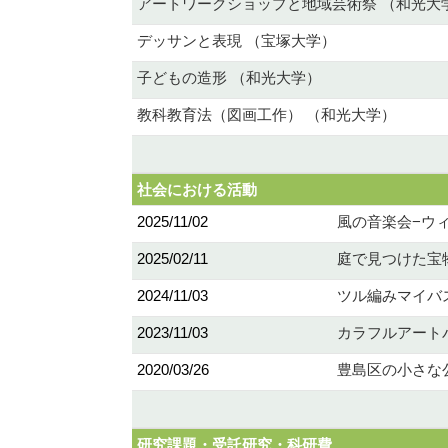
アートワークショップと地域芸術祭 （和光大
デッサンと表現 （宝塚大学）
子どもの造形 （和光大学）
教科教育法（図画工作） （和光大学）
社会における活動
2025/11/02
風の音楽会−ウ
2025/02/11
庭で見つけた宝
2024/11/03
ツル編みマイバ
2023/11/03
カラフルアート
2020/03/26
豊島区の小さな
研究課題・受託研究・科研費