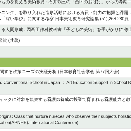
のを捉える美術教育 : 石井鶴三の「凸凹のおばけ」からの考察— 美術教
ニング」を取り入れた造形活動における資質・能力の把握と課題 
深い学び」に関する考察 日本美術教育研究論集 (51),269-280頁
る人間形成 : 図画工作科教科書『子どもの美術』を手がかりに 修士論
鑑賞 (共著)
する政策ニーズの実証分析 (日本教育社会学会 第77回大会)
nd Conventional School in Japan ： Art Education Support in School Re
スティックに対象を観察する看護師養成の授業で育まれる看護能力と教
 origins: Class that nurture nureces who observe their subjects holist
ucation(APNHE): International Conference)