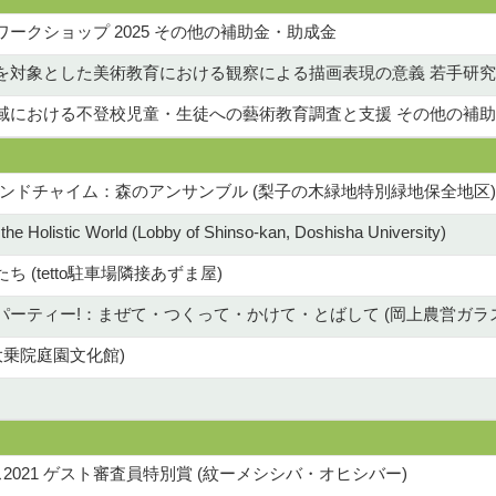
ークショップ 2025 その他の補助金・助成金
を対象とした美術教育における観察による描画表現の意義 若手研究
域における不登校児童・生徒への藝術教育調査と支援 その他の補助
ィンドチャイム：森のアンサンブル (梨子の木緑地特別緑地保全地区)
f the Holistic World (Lobby of Shinso-kan, Doshisha University)
 (tetto駐車場隣接あずま屋)
パーティー!：まぜて・つくって・かけて・とばして (岡上農営ガラ
大乗院庭園文化館)
021 ゲスト審査員特別賞 (紋ーメシシバ・オヒシバー)