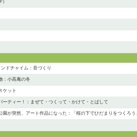
学）
ィンドチャイム：音づくり
物：小高庵の冬
スケット
パーティー！：まぜて・つくって・かけて・とばして
公園が突然、アート作品になった：「桜の下でひだまりをつくろう