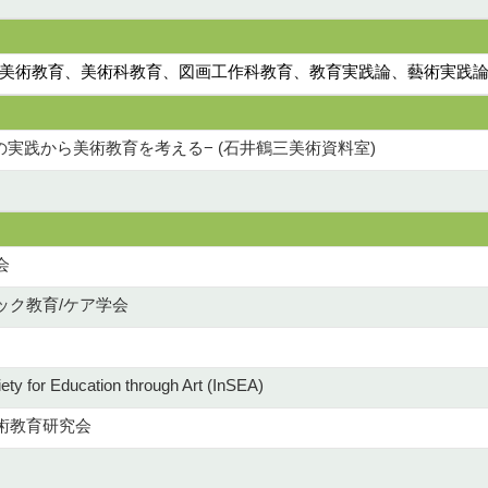
ード(美術教育、美術科教育、図画工作科教育、教育実践論、藝術実践論
の実践から美術教育を考える− (石井鶴三美術資料室)
会
ック教育/ケア学会
iety for Education through Art (InSEA)
術教育研究会