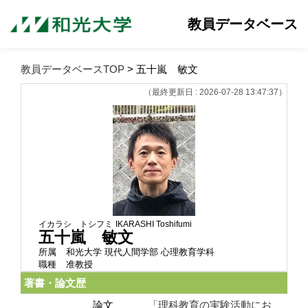
教員データベース
教員データベースTOP
> 五十嵐 敏文
（最終更新日 : 2026-07-28 13:47:37）
イカラシ トシフミ
IKARASHI Toshifumi
五十嵐 敏文
所属
和光大学 現代人間学部 心理教育学科
職種
准教授
著書・論文歴
論文
「理科教育の実験活動にお