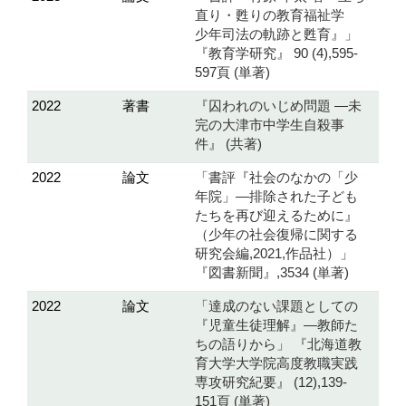
直り・甦りの教育福祉学
少年司法の軌跡と甦育』」
『教育学研究』 90 (4),595-
597頁 (単著)
2022
著書
『囚われのいじめ問題 ―未
完の大津市中学生自殺事
件』 (共著)
2022
論文
「書評『社会のなかの「少
年院」―排除された子ども
たちを再び迎えるために』
（少年の社会復帰に関する
研究会編,2021,作品社）」
『図書新聞』,3534 (単著)
2022
論文
「達成のない課題としての
『児童生徒理解』―教師た
ちの語りから」 『北海道教
育大学大学院高度教職実践
専攻研究紀要』 (12),139-
151頁 (単著)