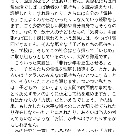
って、固定的なモノではありません。実際私たちは日
常生活でしばしば他者の「気持ち」を読み違えたり、
誤解したり、すれ違ったり、さらには自分の「気持
ち」さえよくわからなかったり…なんていう経験をし
ます。ごく少数の親しい間柄や自分自身でもそうなの
です。なので、数十人の子どもたちの「気持ち」を頑
張れば正しく感じ取れるという意見には、やっぱり賛
同できません。そんな厄介な「子どもたちの気持ち」
を、学校は、そしてこの社会はどう扱って「いじめ」
に取り組もうとしているのか…。大変な難題です。
こういった問題は、「非行少年を更生させる」と
か、「子どもたちの個性を理解し指導する」とか、あ
るいは「クラスのみんなの気持ちをひとつにする」と
か、そういったことにも通じます。ついつい私たち
は、子どもの、というよりも人間の内面的な事柄を、
とりあえずモノのように仮定して話を進めますが、こ
れはかなりの「力技」だといえるでしょう。その結
果、もしかしたら大事な諸々のことが切り捨てられた
り存在しなかったことにされたり、あるいは当人の考
えてもいないような「お話」が生み出されたりするか
もしれません。
私の研究に一貫しているのは、そういった「力技」