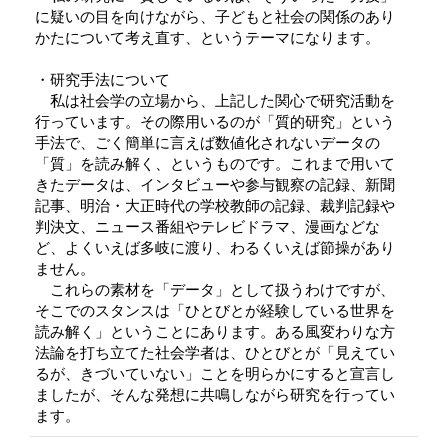
に疑いの目を向けながら、子どもと社会の関係のあり
かたについて考え直す、というテーマになります。
・研究手法について
私は社会学の立場から、上記した関心で研究活動を
行っています。その際用いるのが「質的研究」という
手法で、ごく簡単に言えば数値化されないデータの
「質」を読み解く、というものです。これまで用いて
きたデータは、インタビューや参与観察の記録、新聞
記事、明治・大正時代の学校教師の記録、裁判記録や
判決文、ニュース番組やテレビドラマ、漫画などな
ど、よくいえば多岐に渡り、わるくいえば節操があり
ません。
これらの素材を「データ」として扱うわけですが、
そこでのスタンスは「ひとびとが経験している世界を
読み解く」ということにあります。ある風変わりな方
法論を打ち立てた社会学者は、ひとびとが「見えてい
るが、きづいていない」ことを明らかにすると宣言し
ましたが、そんな発想に共鳴しながら研究を行ってい
ます。