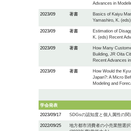
Advances in Modeli
2023/09
著書
Basics of Kaiyu Mark
Yamashiro, K. (eds
2023/09
著書
Estimation of Disagg
K. (eds) Recent Ad
2023/09
著書
How Many Customers
Building, JR Oita Ci
Recent Advances in
2023/09
著書
How Would the Kyus
Japan?: A Micro Beha
Modeling and Fore
学会発表
2023/09/17
SDGsの認知度と個人属性の関連性
2022/09/25
地方都市消費者の小売業態選択行