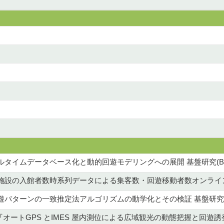
ルタイムデータベース化と動的回遊モデリングへの展開 基盤研究(B
施設の入館者数時系列データによる集客数・回遊移動者数オンライン予
遊パターンの一致推定法アルゴリズムの動学化とその検証 基盤研究(
 『オートGPS とIMES 屋内測位による広域観光の動態把握と回