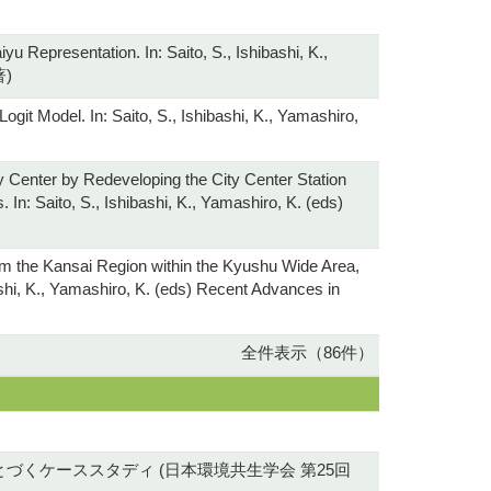
u Representation. In: Saito, S., Ishibashi, K.,
著)
git Model. In: Saito, S., Ishibashi, K., Yamashiro,
Center by Redeveloping the City Center Station
 In: Saito, S., Ishibashi, K., Yamashiro, K. (eds)
m the Kansai Region within the Kyushu Wide Area,
ashi, K., Yamashiro, K. (eds) Recent Advances in
全件表示（86件）
づくケーススタディ (日本環境共生学会 第25回