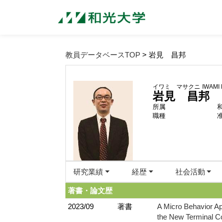
教員データベースTOP
> 岩見 昌邦
イワミ マサクニ
IWAMI 
岩見 昌邦
所属
職種
研究業績
経歴
社会活動
著書・論文歴
2023/09
著書
A Micro Behavior Ap
the New Terminal Co