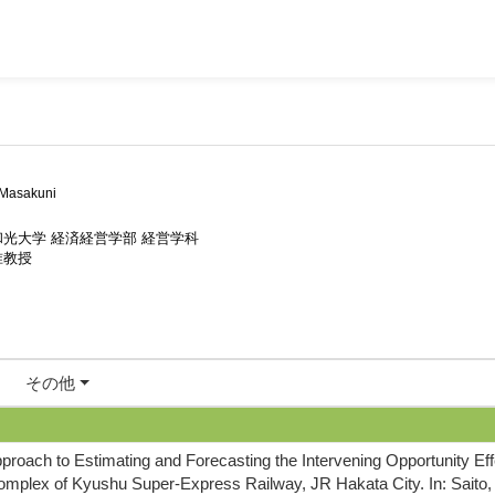
Masakuni
和光大学 経済経営学部 経営学科
准教授
その他
proach to Estimating and Forecasting the Intervening Opportunity Eff
mplex of Kyushu Super-Express Railway, JR Hakata City. In: Saito, S