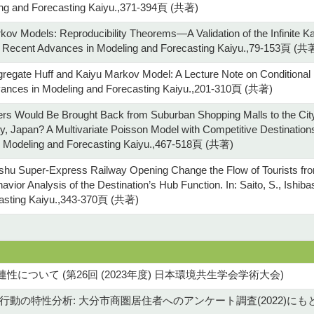
ng and Forecasting Kaiyu.,371-394頁 (共著)
ov Models: Reproducibility Theorems—A Validation of the Infinite Kaiy
) Recent Advances in Modeling and Forecasting Kaiyu.,79-153頁 (共
regate Huff and Kaiyu Markov Model: A Lecture Note on Conditional Lo
vances in Modeling and Forecasting Kaiyu.,201-310頁 (共著)
 Would Be Brought Back from Suburban Shopping Malls to the City 
ty, Japan? A Multivariate Poisson Model with Competitive Destinations.
 Modeling and Forecasting Kaiyu.,467-518頁 (共著)
hu Super-Express Railway Opening Change the Flow of Tourists fro
vior Analysis of the Destination’s Hub Function. In: Saito, S., Ishib
casting Kaiyu.,343-370頁 (共著)
について (第26回 (2023年度) 日本環境共生学会学術大会)
動の特性分析: 大分市商圏居住者へのアンケート調査(2022)にもと