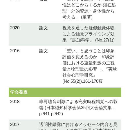
性はどこからくるか-潜在処
理・外的資源・身体性から
考える」 (単著)
2020
論文
視覚を通した疑似触覚体験
による触覚プライミング効
果 『認知科学』 (No.27(1))
2016
論文
「重い」と思うことは印象
評価を変えるのか―印象評
価における重量刺激の主観
量と物理量の影響―, 『実験
社会心理学研究』
(No.55(2)),161-170頁
学会発表
2018
非可聴音刺激による充実時程錯覚への影
響 (日本認知科学会第35回大会論文集，
p.941-p.942)
2017
透明性錯覚におけるメッセージ内容と見