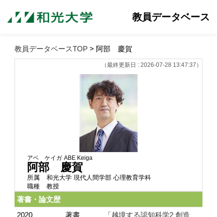
教員データベース
教員データベースTOP
> 阿部 慶賀
（最終更新日 : 2026-07-28 13:47:37）
アベ ケイガ
ABE Keiga
阿部 慶賀
所属
和光大学 現代人間学部 心理教育学科
職種
教授
著書・論文歴
2020
著書
「越境する認知科学2 創造