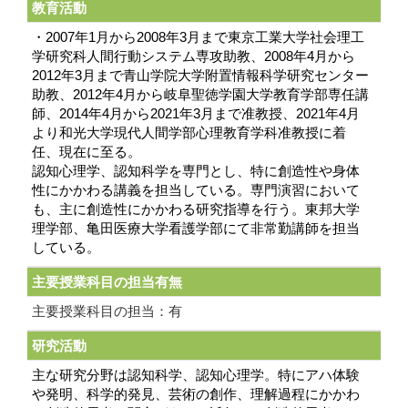
教育活動
・2007年1月から2008年3月まで東京工業大学社会理工
学研究科人間行動システム専攻助教、2008年4月から
2012年3月まで青山学院大学附置情報科学研究センター
助教、2012年4月から岐阜聖徳学園大学教育学部専任講
師、2014年4月から2021年3月まで准教授、2021年4月
より和光大学現代人間学部心理教育学科准教授に着
任、現在に至る。
認知心理学、認知科学を専門とし、特に創造性や身体
性にかかわる講義を担当している。専門演習において
も、主に創造性にかかわる研究指導を行う。東邦大学
理学部、亀田医療大学看護学部にて非常勤講師を担当
している。
主要授業科目の担当有無
主要授業科目の担当：有
研究活動
主な研究分野は認知科学、認知心理学。特にアハ体験
や発明、科学的発見、芸術の創作、理解過程にかかわ