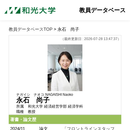
教員データベース
教員データベースTOP
> 永石 尚子
（最終更新日 : 2026-07-28 13:47:37）
ナガイシ ナオコ
NAGAISHI Naoko
永石 尚子
所属
和光大学 経済経営学部 経済学科
職種
教授
著書・論文歴
2024/11
論文
「フロントラインスタッフ