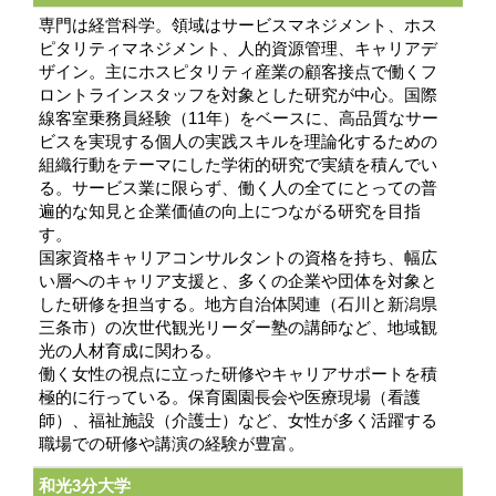
専門は経営科学。領域はサービスマネジメント、ホス
ピタリティマネジメント、人的資源管理、キャリアデ
ザイン。主にホスピタリティ産業の顧客接点で働くフ
ロントラインスタッフを対象とした研究が中心。国際
線客室乗務員経験（11年）をベースに、高品質なサー
ビスを実現する個人の実践スキルを理論化するための
組織行動をテーマにした学術的研究で実績を積んでい
る。サービス業に限らず、働く人の全てにとっての普
遍的な知見と企業価値の向上につながる研究を目指
す。
国家資格キャリアコンサルタントの資格を持ち、幅広
い層へのキャリア支援と、多くの企業や団体を対象と
した研修を担当する。地方自治体関連（石川と新潟県
三条市）の次世代観光リーダー塾の講師など、地域観
光の人材育成に関わる。
働く女性の視点に立った研修やキャリアサポートを積
極的に行っている。保育園園長会や医療現場（看護
師）、福祉施設（介護士）など、女性が多く活躍する
職場での研修や講演の経験が豊富。
和光3分大学