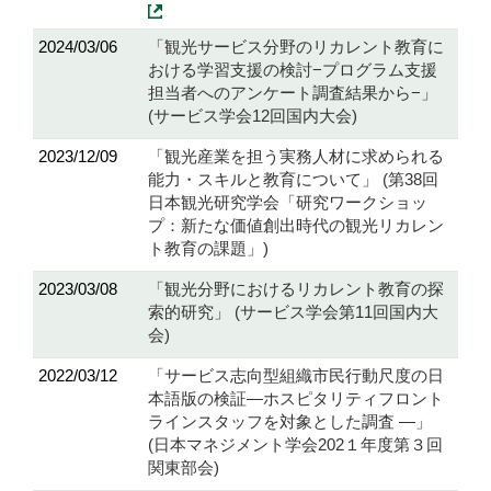
2024/03/06
「観光サービス分野のリカレント教育に
おける学習支援の検討−プログラム支援
担当者へのアンケート調査結果から−」
(サービス学会12回国内大会)
2023/12/09
「観光産業を担う実務人材に求められる
能力・スキルと教育について」 (第38回
日本観光研究学会「研究ワークショッ
プ：新たな価値創出時代の観光リカレン
ト教育の課題」)
2023/03/08
「観光分野におけるリカレント教育の探
索的研究」 (サービス学会第11回国内大
会)
2022/03/12
「サービス志向型組織市民行動尺度の日
本語版の検証―ホスピタリティフロント
ラインスタッフを対象とした調査 ―」
(日本マネジメント学会202１年度第３回
関東部会)