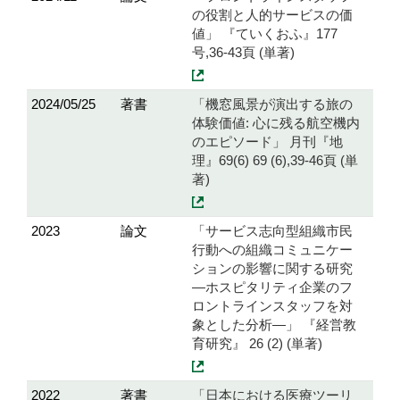
の役割と人的サービスの価
値」 『ていくおふ』177
号,36-43頁 (単著)
2024/05/25
著書
「機窓風景が演出する旅の
体験価値: 心に残る航空機内
のエピソード」 月刊『地
理』69(6) 69 (6),39-46頁 (単
著)
2023
論文
「サービス志向型組織市民
行動への組織コミュニケー
ションの影響に関する研究
―ホスピタリティ企業のフ
ロントラインスタッフを対
象とした分析―」 『経営教
育研究』 26 (2) (単著)
2022
著書
「日本における医療ツーリ