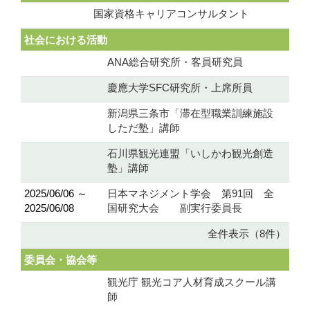
国家資格キャリアコンサルタント
社会における活動
ANA総合研究所・客員研究員
慶應大学SFC研究所・上席所員
新潟県三条市「滞在型職業訓練施設
しただ塾」講師
石川県観光連盟「いしかわ観光創造
塾」講師
2025/06/06 ～
日本マネジメント学会 第91回 全
2025/06/08
国研究大会 副実行委員長
全件表示（8件）
委員会・協会等
観光庁 観光コア人材育成スクール講
師