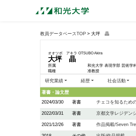
教員データベースTOP
> 大坪 晶
オオツボ アキラ
OTSUBO Akira
大坪 晶
所属
和光大学 表現学部 芸術学
職種
准教授
研究業績
経歴
社会活動
著書・論文歴
2024/03/30
著書
チェコを知るための6
2022/03/31
著書
京都文学レジデンシ
2021/12/26
著書
作品掲載/Seven Treas
2018
その他
出版/作品掲載