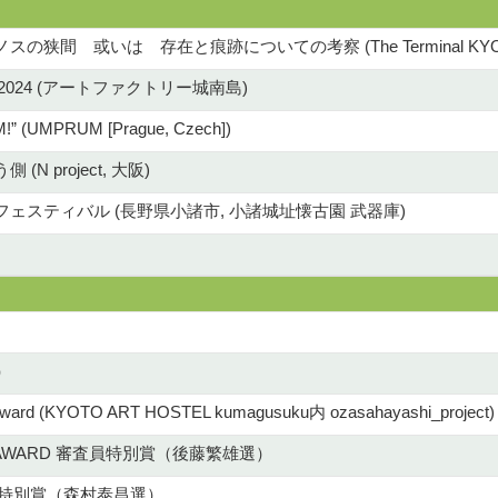
の狭間 或いは 存在と痕跡についての考察 (The Terminal KYO
O 2024 (アートファクトリー城南島)
 (UMPRUM [Prague, Czech])
N project, 大阪)
ェスティバル (長野県小諸市, 小諸城址懐古園 武器庫)
選）
ard (KYOTO ART HOSTEL kumagusuku内 ozasahayashi_project)
OTO AWARD 審査員特別賞（後藤繁雄選）
員特別賞（森村泰昌選）