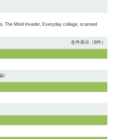
ubo, The Mind Invader, Everyday collage, scanned
全件表示（8件）
論)