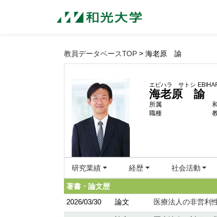
教員データベースTOP
> 海老原 諭
エビハラ サトシ
EBIHAR
海老原 諭
所属
職種
研究業績
経歴
社会活動
著書・論文歴
2026/03/30
論文
医療法人の非営利性に関