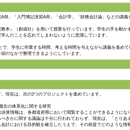
A/B」「入門簿記演習A/B」「会計学」「財務会計論」などの講
記教本』（創成社）を用いて授業を行っています。学生の手を動か
度学んだことを忘れてしまわないように意識しています。
ことで、学生に作業する時間、考える時間を与えながら講義を進めて
を頭のなかで整理できるようにしています。
す。現在は、次の2つのプロジェクトを進めています。
礎概念の体系化に関する研究
の決算情報は、各都道府県において閲覧することができるようにな
るべきかに関する議論は十分に行われておらず、現在は、「とりあ
人会計における目的観を確立したうえで、その前提でどのような情