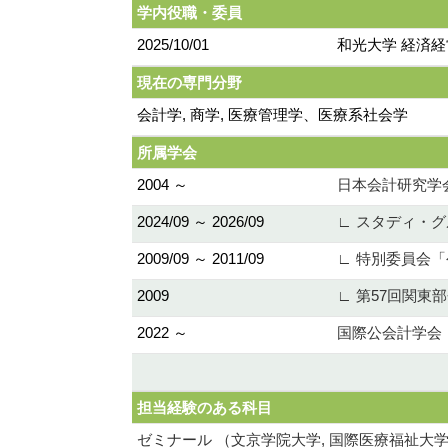
学内役職・委員
2025/10/01
和光大学 経済
現在の専門分野
会計学, 商学, 医療管理学、医療系社会学
所属学会
2004 ～
日本会計研究学
2024/09 ～ 2026/09
∟ スタディ・
2009/09 ～ 2011/09
∟ 特別委員会
2009
∟ 第57回関東
2022 ～
国際公会計学会
担当経験のある科目
ゼミナール （文京学院大学, 国際医療福祉大学