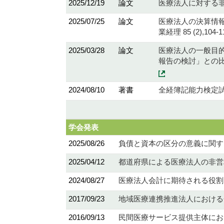
2025/12/19
論文
医療法人に対する非営
2025/07/25
論文
医療法人の決算情
業経理 85 (2),104-
2025/03/28
論文
医療法人の一般目
報告の検討」との比較を
2024/08/10
著書
全経簿記能力検定試
学会発表
2025/08/26
負債と資本の区分の意義に関す
2025/04/12
都道府県による医療法人の非営
2024/08/27
医療法人会計に期待される役割
2017/09/23
地域医療連携推進法人における会
2016/09/13
民間医療サービス提供主体にお