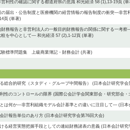
利性の確認に関する都道府県の意識 和光経済 58 (1),13-19頁 (単
報の届出・公告制度と医療機関の経営情報の報告制度の衝突―非営利
114頁 (単著)
的財務報告と非営利法人の一般目的財務報告の関係に関する一考察
中心として― 和光経済 57 (2),1-12頁 (単著)
験標準問題集 上級商業簿記・財務会計 (共著)
る総合的研究（スタディ・グループ中間報告） (日本会計研究学会第
利性のコントロールの限界 (国際公会計学会関東部会・研究部会・
とは何か―非営利組織モデル会計基準との違いに注目して― (日本会
計報告単位のあり方 (日本会計研究学会第76回大会)
ける経営実態把握手段としての連結財務諸表の意義 (日本会計研究学