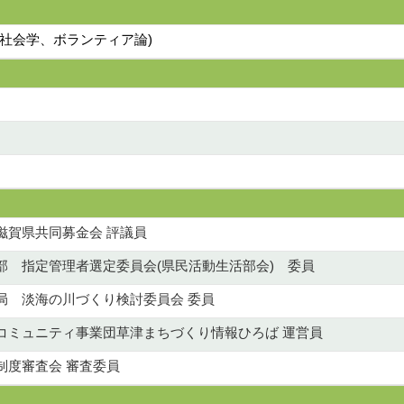
環境社会学、ボランティア論)
）
滋賀県共同募金会 評議員
部 指定管理者選定委員会(県民活動生活部会) 委員
局 淡海の川づくり検討委員会 委員
コミュニティ事業団草津まちづくり情報ひろば 運営員
制度審査会 審査委員