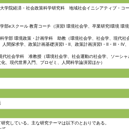
経済学部 大学院経済・社会政策科学研究科 地域社会イニシアティブ・
人間科学部eスクール 教育コーチ（演習I 環境社会学、卒業研究I環境 環
大学 環境科学部 環境政策・計画学科 助教（環境社会学、社会学、現
間探求学、政策計画基礎演習I・II、政策計画演習I・II・III・
間学部 現代社会学科 准教授（環境社会学、社会運動の社会学、ソーシ
文化、現代世界入門、プロゼミ、人間科学論演習ほか）
員
て研究している。主な研究テーマは以下のとおりである。
いて