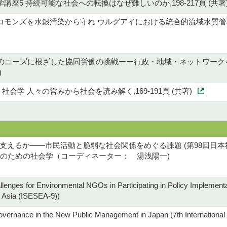
講座5 持続可能な社会への転換はなぜ難しいのか,198-217頁 (共著
モンズを水銀汚染から守れ ウルグアイにおける統合的流域水質管理協力の
者のニーズに根ざした協同労働の挑戦ーー行政・地域・ネットワーク
)
会学 人々の営みから社会を読み解く,169-191頁 (共著)
支えるか——市民活動と脆弱な社会関係をめぐる課題 (第98回日
」のための社会学（コーディネーター： 湯浅陽一)
enges for Environmental NGOs in Participating in Policy Implementa
t Asia (ISESEA-9))
Governance in the New Public Management in Japan (7th Internationa