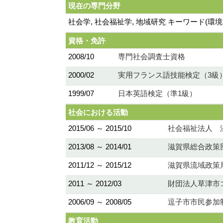
現在の専門分野
社会学, 社会福祉学, 地域研究 キーワード(
資格・免許
2008/10
専門社会調査士資格
2000/02
実用フランス語技能検定（3級
1999/07
日本英語検定（準1級）
社会における活動
2015/06 ～ 2015/10
社会福祉法人 
2013/08 ～ 2014/01
滋賀県総合政策
2011/12 ～ 2015/12
滋賀県流域政策
2011 ～ 2012/03
財団法人草津市
2006/09 ～ 2008/05
逗子市市民参加
教育活動