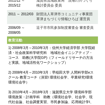
2011/12 ～
滋賀県流域政策局 淡海の川づくり
2015/12
検討委員会 委員
2011 ～ 2012/03
財団法人草津市コミュニティ事業団
草津まちづくり情報ひろば 運営員
2006/09 ～
逗子市市民参加制度審査会 審査委員
2008/05
教育活動
1) 2008年3月～2010年3月：信州大学経済学部 大学院経
済・社会政策科学研究科 地域社会イニシアティブ・
コース 助教(大学院GP)（フィールドリサーチの方法
と実践、地域活性化ワークショップ）
2) 2008年4月～2010年3月：早稲田大学 人間科学部eス
クール 教育コーチ（演習I 環境社会学、卒業研究I環境
環境社会学）
3) 2010年4月～2018年3月：滋賀県立大学 環境科学部
環境政策・計画学科 助教（環境社会学、社会学、現
代社会論、社会調査実習、市民参加論、応用統計学I、