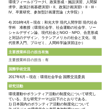
環境フィールドワークI、政策形成・施設演習、人間探
求学、政策計画基礎演習I・II、政策計画演習I・II・III・
IV、卒業研究、参加型計画運営論（大学院））
4) 2018年4月～現在：和光大学 現代人間学部 現代社会
学科 准教授（環境社会学、社会運動の社会学、ソー
シャルデザイン論、現代社会とNGO・NPO、合意形成
と対話のデザイン、ラテンアメリカの社会と文化、現
代世界入門、プロゼミ、人間科学論演習ほか）
主要授業科目の担当有無
主要授業科目の担当：有
国際学術交流
2017年6月～現在：環境社会学会 国際交流委員
研究活動
環境運動やボランティア活動の制度化について研究し
ている。主な研究テーマは以下のとおりである。
1) 日本国内のボランティア活動の制度化について