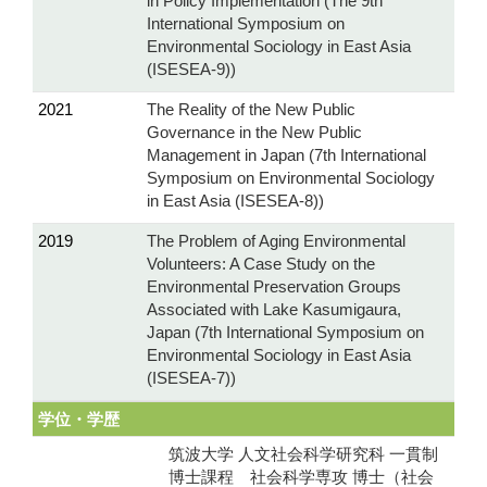
in Policy Implementation (The 9th
International Symposium on
Environmental Sociology in East Asia
(ISESEA-9))
2021
The Reality of the New Public
Governance in the New Public
Management in Japan (7th International
Symposium on Environmental Sociology
in East Asia (ISESEA-8))
2019
The Problem of Aging Environmental
Volunteers: A Case Study on the
Environmental Preservation Groups
Associated with Lake Kasumigaura,
Japan (7th International Symposium on
Environmental Sociology in East Asia
(ISESEA-7))
学位・学歴
筑波大学 人文社会科学研究科 一貫制
博士課程 社会科学専攻 博士（社会