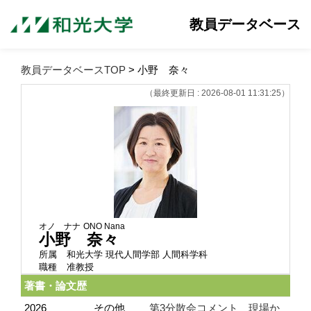
教員データベース
教員データベースTOP
> 小野 奈々
（最終更新日 : 2026-08-01 11:31:25）
オノ ナナ
ONO Nana
小野 奈々
所属
和光大学 現代人間学部 人間科学科
職種
准教授
著書・論文歴
2026
その他
第3分散会コメント 現場か