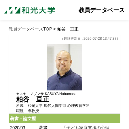
教員データベース
教員データベースTOP
> 粕谷 亘正
（最終更新日 : 2026-07-28 13:47:37）
カスヤ ノブマサ
KASUYA Nobumasa
粕谷 亘正
所属
和光大学 現代人間学部 心理教育学科
職種
准教授
著書・論文歴
2020/03
著書
「子ども家庭支援の心理