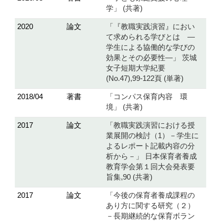
学」 (共著)
2020
論文
「『教職実践演習』におい
て求められる学びとは ―
学生による協働的な学びの
効果とその必要性―」 茨城
女子短期大学紀要
(No.47),99-122頁 (単著)
2018/04
著書
「コンパス保育内容 環
境」 (共著)
2017
論文
「教職実践演習における授
業展開の検討（1）－学生に
よるレポート記載内容の分
析から－」 日本保育者養成
教育学会第１回大会発表要
旨集,90 (共著)
2017
論文
「今後の保育者養成課程の
あり方に関する研究（２）
－長期継続的な保育ボラン