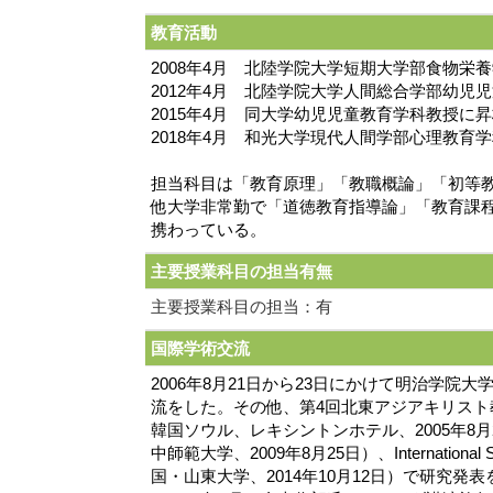
教育活動
2008年4月 北陸学院大学短期大学部食物栄
2012年4月 北陸学院大学人間総合学部幼児
2015年4月 同大学幼児児童教育学科教授に
2018年4月 和光大学現代人間学部心理教育
担当科目は「教育原理」「教職概論」「初等教
他大学非常勤で「道徳教育指導論」「教育課
携わっている。
主要授業科目の担当有無
主要授業科目の担当：有
国際学術交流
2006年8月21日から23日にかけて明治学
流をした。その他、第4回北東アジアキリスト教史協議会国際会議(The 4t
韓国ソウル、レキシントンホテル、2005年8月26日)、The 7th I
中師範大学、2009年8月25日）、International Symposiu
国・山東大学、2014年10月12日）で研究発