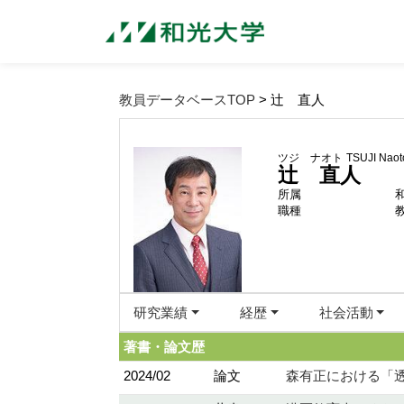
教員データベースTOP
> 辻 直人
ツジ ナオト
TSUJI Naot
辻 直人
所属
職種
研究業績
経歴
社会活動
著書・論文歴
2024/02
論文
森有正における「透