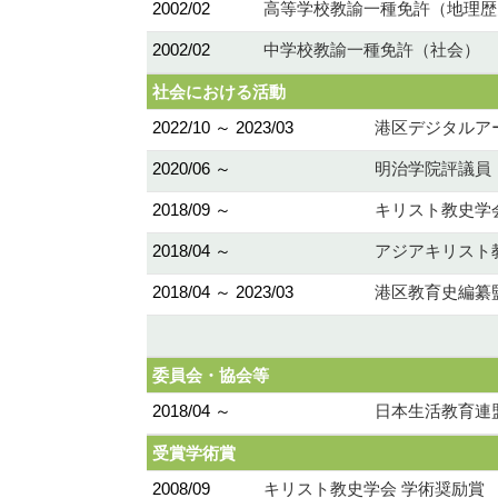
2002/02
高等学校教諭一種免許（地理歴
2002/02
中学校教諭一種免許（社会）
社会における活動
2022/10 ～ 2023/03
港区デジタルア
2020/06 ～
明治学院評議員
2018/09 ～
キリスト教史学
2018/04 ～
アジアキリスト
2018/04 ～ 2023/03
港区教育史編纂
委員会・協会等
2018/04 ～
日本生活教育連
受賞学術賞
2008/09
キリスト教史学会 学術奨励賞