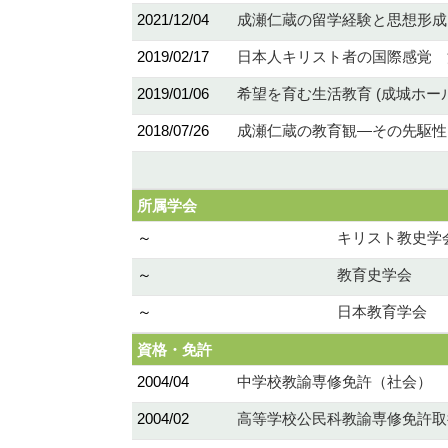
2021/12/04
成瀬仁蔵の留学経験と思想形成
2019/02/17
日本人キリスト者の国際感覚 
2019/01/06
希望を育む生活教育 (成城ホール
2018/07/26
成瀬仁蔵の教育観―その先駆性
所属学会
～
キリスト教史学
～
教育史学会
～
日本教育学会
資格・免許
2004/04
中学校教諭専修免許（社会）
2004/02
高等学校公民科教諭専修免許取