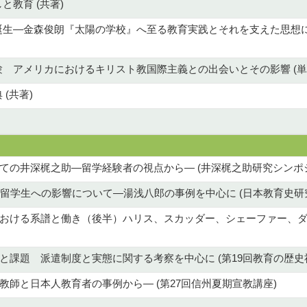
と教育 (共著)
生―金森俊朗『太陽の学校』へ至る教育実践とそれを支えた思想につい
 アメリカにおけるキリスト教国際主義との出会いとその影響 (単
(共著)
ての井深梶之助―留学経験者の視点から― (井深梶之助研究シンポ
と留学生への影響について―湯浅八郎の事例を中心に (日本教育史研
おける系譜と働き（後半）ハリス、スカッダー、シェーファー、ダ
と課題 派遣制度と実態に関する考察を中心に (第19回教育の歴史
師と日本人教育者の事例から― (第27回信州夏期宣教講座)