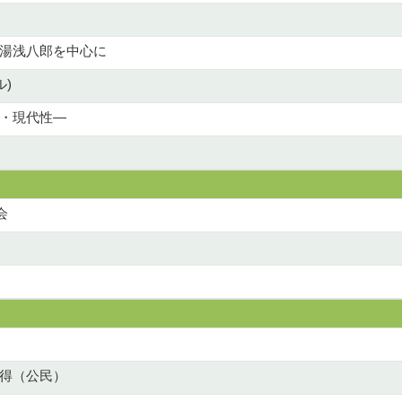
湯浅八郎を中心に
)
・現代性―
会
得（公民）