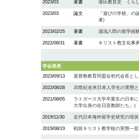
2023/03
著書
港区教育史 くらし
2023/03
論文
「遊びの学校」の誕
著)
2023/02/25
著書
湯浅八郎の留学経験
2022/08/31
著書
キリスト教文化事典 
学会発表
2023/09/13
基督教教育同盟会初代会長とし
2022/08/28
20世紀在米日本人学生の実態
2021/08/05
ラトガース大学卒業生の日本に
大学出身の在日宣教師たち」)
2019/11/30
近代日本海外留学史研究の現状
2019/08/19
戦前キリスト教学校の実態―宣教