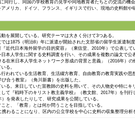
行に同行し、同国の学校教育の見学や同地教育者たちとの交流の機
メリカ、ドイツ、フランス、イギリスで行い、現地の史料館や研究者
活動を展開している。研究テーマは大きく分けて3つある。
は1875（明治8）年に派遣が開始された文部省の留学生派遣制度の
『近代日本海外留学の目的変容』（東信堂、2010年）で公表してい
日本人学生に関する史料調査を行い、その成果を複数の論文で公表
ける在米日本人学生ネットワーク形成の背景と意義」（2016年）
ている。
行われている生活教育、生活綴方教育、自由教育の教育実践や思
『学び合う教室』（角川新書）を出版した。
いる。来日していた宣教師の史料を用いて、その人物史や特にキ
して『戦時下のキリスト教主義学校』（教文館、2017年）を刊
6年）を発表したりして、研究成果を公開している。
こと、「教育」とは何か問うことを目指している。
纂に携わることになり、区内の公立学校を中心に史料の収集整理分析