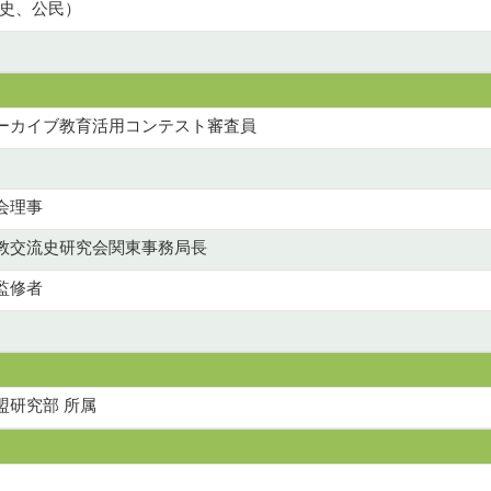
史、公民）
ーカイブ教育活用コンテスト審査員
会理事
教交流史研究会関東事務局長
監修者
盟研究部 所属