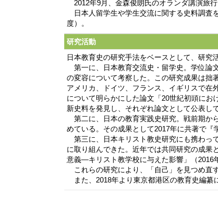
2012年9月、金森俊朗氏のオランダ講演旅
日本人留学生や学生交流に関する史料調査をア
度）。
研究活動
日本教育史の研究手法をベースとして、研究
第一に、日本教育交流史・留学史。学位論文で
の変容について考察した。この研究成果は拙著
アメリカ、ドイツ、フランス、イギリスで在外
について明らかにした論文「20世紀初頭にお
新史料を発見し、それぞれ論文として公表し
第二に、日本の教育実践史研究。戦前期から
めている。その成果として2017年に共著で
第三に、日本キリスト教史研究にも携わって
に取り組んできた。近年では共同研究の成果と
意義―キリスト教学校に与えた影響」（201
これらの研究により、「自己」を見つめ直す
また、2018年より東京都港区の教育史編