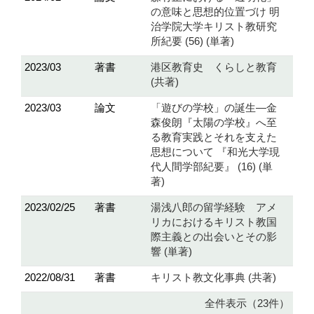
の意味と思想的位置づけ 明
治学院大学キリスト教研究
所紀要 (56) (単著)
2023/03
著書
港区教育史 くらしと教育
(共著)
2023/03
論文
「遊びの学校」の誕生―金
森俊朗『太陽の学校』へ至
る教育実践とそれを支えた
思想について 『和光大学現
代人間学部紀要』 (16) (単
著)
2023/02/25
著書
湯浅八郎の留学経験 アメ
リカにおけるキリスト教国
際主義との出会いとその影
響 (単著)
2022/08/31
著書
キリスト教文化事典 (共著)
全件表示（23件）