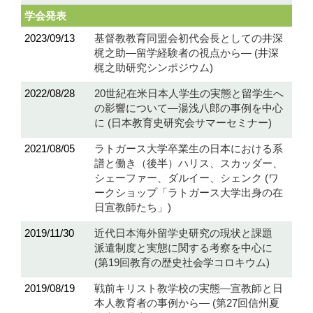
学会発表
2023/09/13
基督教教育同盟会初代会長としての井深
梶之助―留学経験者の視点から― (井深
梶之助研究シンポジウム)
2022/08/28
20世紀在米日本人学生の実態と留学生へ
の影響について―湯浅八郎の事例を中心
に (日本教育史研究会サマーセミナー)
2021/08/05
ラトガース大学卒業生の日本における系
譜と働き（後半）ハリス、スカッダー、
シェーファー、ダルイー、シェンク (ワ
ークショップ「ラトガース大学出身の在
日宣教師たち」)
2019/11/30
近代日本海外留学史研究の現状と課題
派遣制度と実態に関する考察を中心に
(第19回教育の歴史社会学コロキウム)
2019/08/19
戦前キリスト教学校の実態―宣教師と日
本人教育者の事例から― (第27回信州夏