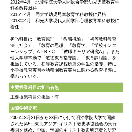
2012年4月 北陸学院大学人間総合学部幼児児童教育学
科准教授就任
2015年4月 同大学幼児児童教育学科教授に昇格
2018年4月 和光大学現代人間学部心理教育学科教授に
着任
担当科目は「教育原理」「教職概論」「初等教科教育
法（社会）」「教育の思想」「教育学」「学校インタ
ーンシップ」A・B・C、「教職キャリア研究A」。また
他大学非常勤で「道徳教育指導論」「教育課程論」を
担当している。初等教育課程所属の学生の指導、特に
小学校教育実習や幼稚園教育実習に関わる教育指導に
携わっている。
主要授業科目の担当有無
主要授業科目の担当：有
国際学術交流
2006年8月21日から23日にかけて明治学院大学で開催
された第5回東北アジア･キリスト教史学協議会の実行
委員を務め、中国、韓国のキリスト教史研究者と研究