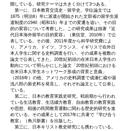
開している。研究テーマは大きく分けて3つある。
第一に、日本教育交流史・留学史。学位論文では
1875（明治8）年に派遣が開始された文部省の留学生派
遣制度の1940（昭和15）年までの変遷を追い、その目
的の変容について考察した。この研究成果は拙著『近
代日本海外留学の目的変容』（東信堂、2010年）で公
表している。その後、2011年度から科学研究費によ
り、アメリカ、ドイツ、フランス、イギリスで在外日
本人学生に関する史料調査を行い、その成果を複数の
論文で公表してきた。20世紀初頭の在米日本人学生の
動向について明らかにした論文「20世紀初頭における
在米日本人学生ネットワーク形成の背景と意義」
（2016年）の他、アメリカの史料調査で成瀬仁蔵や湯
浅八郎の新史料を発見し、それぞれ論文として公表し
ている。
第二に、日本の教育実践史研究。戦前期から行われ
ている生活教育、生活綴方教育、自由教育の教育実践
や思想、戦後の民間教育運動に関わる歴史的研究を進
めている。その成果として2017年に共著で『学び合う
教室』（角川新書）を出版した。
第三に、日本キリスト教史研究にも携わっている。