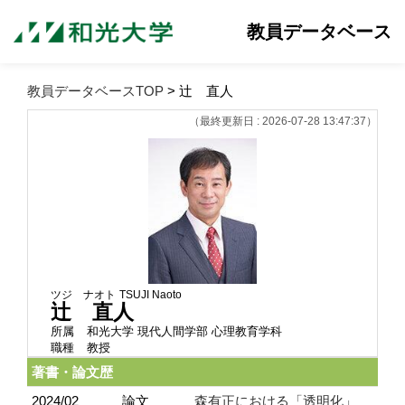
教員データベース
教員データベースTOP
> 辻 直人
（最終更新日 : 2026-07-28 13:47:37）
ツジ ナオト
TSUJI Naoto
辻 直人
所属
和光大学 現代人間学部 心理教育学科
職種
教授
著書・論文歴
2024/02
論文
森有正における「透明化」