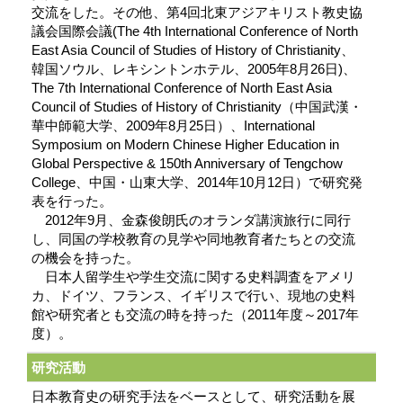
交流をした。その他、第4回北東アジアキリスト教史協
議会国際会議(The 4th International Conference of North
East Asia Council of Studies of History of Christianity、
韓国ソウル、レキシントンホテル、2005年8月26日)、
The 7th International Conference of North East Asia
Council of Studies of History of Christianity（中国武漢・
華中師範大学、2009年8月25日）、International
Symposium on Modern Chinese Higher Education in
Global Perspective & 150th Anniversary of Tengchow
College、中国・山東大学、2014年10月12日）で研究発
表を行った。
2012年9月、金森俊朗氏のオランダ講演旅行に同行
し、同国の学校教育の見学や同地教育者たちとの交流
の機会を持った。
日本人留学生や学生交流に関する史料調査をアメリ
カ、ドイツ、フランス、イギリスで行い、現地の史料
館や研究者とも交流の時を持った（2011年度～2017年
度）。
研究活動
日本教育史の研究手法をベースとして、研究活動を展