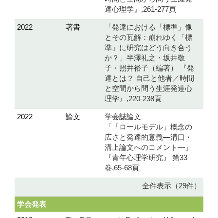
達心理学』,261-277頁
2022
著書
「発達における「標準」像
とその瓦解：崩れゆく「標
準」に研究はどう向き合う
か？」半澤礼之・坂井敬
子・照井裕子（編著） 『発
達とは？ 自己と他者／時間
と空間から問う生涯発達心
理学』,220-238頁
2022
論文
学会誌論文
「「ロールモデル」概念の
広さと発達的意義―溝口・
溝上論文へのコメント―」
『青年心理学研究』 第33
巻,65-68頁
全件表示（29件）
学会発表