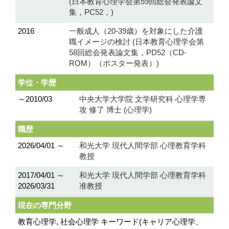
(日本教育心理学会第59回総会発表論文
集，PC52，)
2016
一般成人（20-39歳）を対象にした介護
職イメージの検討 (日本教育心理学会第
58回総会発表論文集，PD52（CD-
ROM）（ポスター発表）)
学位・学歴
～2010/03
中央大学大学院 文学研究科 心理学専
攻 修了 博士 (心理学)
職歴
2026/04/01 ～
和光大学 現代人間学部 心理教育学科
教授
2017/04/01 ～
和光大学 現代人間学部 心理教育学科
2026/03/31
准教授
現在の専門分野
教育心理学, 社会心理学 キーワード(キャリア心理学、