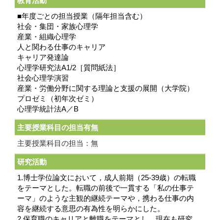
教育活動
■年度ごとの担当授業（隔年担当含む）
社会・集団・家族心理学
産業・組織心理学
人と関わる仕事のキャリア
キャリア発達論
心理学研究法A1/2［質問紙法］
社会心理学演習
産業・労働分野に関する理論と支援の展開（大学院）
プロゼミ（初年次ゼミ）
心理学統計法A／B
主要授業科目の担当有無
主要授業科目の担当：無
研究活動
1.博士学位論文において，成人前期（25-39歳）の転職
をテーマとした。転職の前後で一貫する「私の仕事テ
ーマ」のような主観的継続テーマや，携わる仕事の内
容を継続する意思の有為性を明らかにした。
2.保育職のキャリアと離職をテーマとし，現在も研究