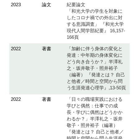
2023
論文
紀要論文
「和光大学の学生を対象に
したコロナ禍での外出に対
する意識調査」 『和光大学
現代人間学部紀要』 16,157-
166頁
2022
著書
「加齢に伴う身体の変化と
発達：中年期の身体変化に
どう向き合うか？」半澤礼
之・坂井敬子・照井裕子
（編著） 『発達とは？ 自己
と他者／時間と空間から問
う生涯発達心理学』,13-50頁
2022
著書
「日々の職場実践における
学びと偶然：仕事での成
長・学びに偶然はどうかか
わるか？」半澤礼之・坂井
敬子・照井裕子（編著）
『発達とは？ 自己と他者／
時間と空間から問う生涯発