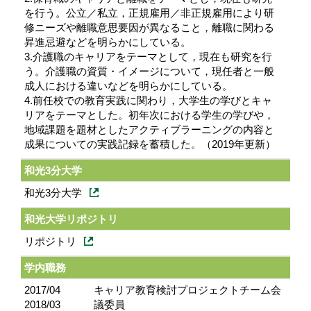
を行う。公立／私立，正規雇用／非正規雇用により研
修ニーズや離職意思要因が異なること，離職に関わる
昇進忌避などを明らかにしている。
3.介護職のキャリアをテーマとして，現在も研究を行
う。介護職の資質・イメージについて，現任者と一般
成人における違いなどを明らかにしている。
4.前任校での教育実践に関わり，大学生の学びとキャ
リアをテーマとした。初年次における学生の学びや，
地域課題を題材としたアクティブラーニングの内容と
成果についての実践記録を蓄積した。（2019年更新）
和光3分大学
和光3分大学
和光大学リポジトリ
リポジトリ
学内職務
2017/04
キャリア教育検討プロジェクトチーム会
2018/03
議委員