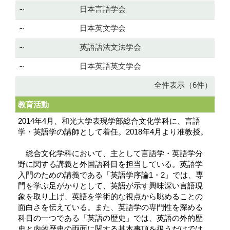
～
日本言語学会
～
日本英文学会
～
英語語法文法学会
～
日本英語英文学会
全件表示（6件）
教育活動
2014年4月、和光大学表現学部総合文化学科に、言語
学・英語学の講師として着任。2018年4月より准教授。
総合文化学科において、主として言語学・英語学分
野に関する講義と外国語科目を担当している。英語学
入門のための講義である「英語学序論1・2」では、専
門を学ぶ足がかりとして、英語が示す興味深い言語現
象を取り上げ、英語を学術的な視点から眺めることの
面白さを伝えている。また、英語学の専門性を深める
科目の一つである「英語の歴史」では、英語の外的歴
史と内的歴史の両面に関する基本事項を扱うだけでは