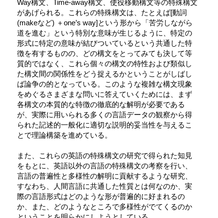
Way構文、Time-away構文、使役移動構文等の特殊構文
があげられる。これらの特殊構文は、たとえば[動詞
(makeなど) ＋one’s way]という形から「苦労しながら
道を進む」という特別な意味が生じるように、特定の
形式に特定の意味が結びついているという共通した特
徴を有するものの、どの構文をとってみても決して等
質的ではなく、これら個々の構文の特性および類似し
た構文間の関係性をどう捉えるかということがしばし
ば論争の的となっている。このような複雑な構文現象
をめぐるさまざまな問いに答えていくためには、まず
各構文の本質的な特徴の徹底的な解明が必要である
が、実際に用いられる多くの言語データの観察から得
られた記述的一般化に適切な説明的妥当性を与えるこ
とで理論構築を進めている。
また、これらの英語の特殊構文の研究で得られた知見
をもとに、英語以外の言語の特殊構文の考察を行い、
言語の普遍性と多様性の解明に貢献するような研究、
すなわち、人間言語に共通した性質とは何なのか、実
際の言語形式はどのような形が普遍的に好まれるの
か、また、どのようなところで多様性がでてくるのか
ということを明らかにしようとしている。