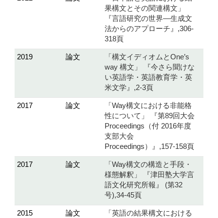
果構文とその関連構文」
『言語研究の世界—生成文
法からのアプローチ』,306-
318頁
2019
論文
「構文イディオムとOne’s
way 構文」 『今さら聞けな
い英語学・英語教育学・英
米文学』,2-3頁
2017
論文
「Way構文における非能格
性について」 『第89回大会
Proceedings（付 2016年度
支部大会
Proceedings）』,157-158頁
2017
論文
「Way構文の構造と手段・
様態解釈」 『津田塾大学言
語文化研究所報』 (第32
号),34-45頁
2015
論文
「英語の結果構文における