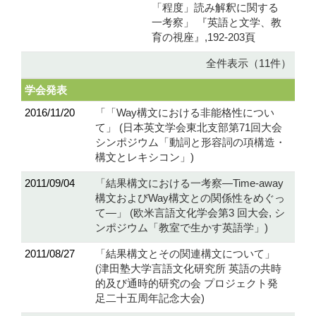
「程度」読み解釈に関する
一考察」 『英語と文学、教
育の視座』,192-203頁
全件表示（11件）
学会発表
2016/11/20
「「Way構文における非能格性につい
て」 (日本英文学会東北支部第71回大会
シンポジウム「動詞と形容詞の項構造・
構文とレキシコン」)
2011/09/04
「結果構文における一考察―Time-away
構文およびWay構文との関係性をめぐっ
て―」 (欧米言語文化学会第3 回大会, シ
ンポジウム「教室で生かす英語学」)
2011/08/27
「結果構文とその関連構文について」
(津田塾大学言語文化研究所 英語の共時
的及び通時的研究の会 プロジェクト発
足二十五周年記念大会)