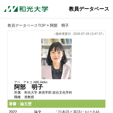
教員データベース
教員データベースTOP
> 阿部 明子
（最終更新日 : 2026-07-28 13:47:37）
アベ アキコ
ABE Akiko
阿部 明子
所属
和光大学 表現学部 総合文化学科
職種
准教授
著書・論文歴
2022
論文
「日本語と英語における結