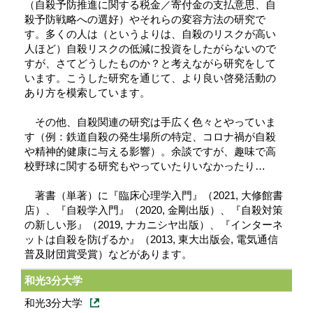
（自殺予防推進に関する税金／寄付金の支払意思、自
殺予防戦略への選好）やそれらの変容方法の研究で
す。多くの人は（というよりは、自殺のリスクが高い
人ほど）自殺リスクの低減に投資をしたがらないので
すが、さてどうしたものか？と考えながら研究をして
います。こうした研究を通じて、より良い啓発活動の
あり方を模索しています。
その他、自殺関連の研究は手広く色々とやっていま
す（例：鉄道自殺の発生場所の特定、コロナ禍が自殺
や精神的健康に与える影響）。余談ですが、趣味で高
校野球に関する研究もやっていたりいなかったり…
著書（単著）に『臨床心理学入門』（2021, 大修館書
店）、『自殺学入門』（2020, 金剛出版）、『自殺対策
の新しい形』（2019, ナカニシヤ出版）、『インターネ
ットは自殺を防げるか』（2013, 東大出版会, 電気通信
普及財団賞受賞）などがあります。
和光3分大学
和光3分大学