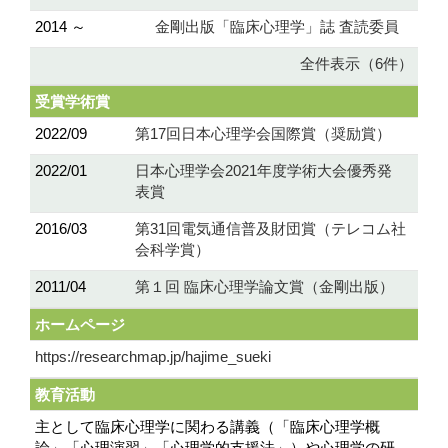
2014 ～
金剛出版「臨床心理学」誌 査読委員
全件表示（6件）
受賞学術賞
2022/09
第17回日本心理学会国際賞（奨励賞）
2022/01
日本心理学会2021年度学術大会優秀発
表賞
2016/03
第31回電気通信普及財団賞（テレコム社
会科学賞）
2011/04
第１回 臨床心理学論文賞（金剛出版）
ホームページ
https://researchmap.jp/hajime_sueki
教育活動
主として臨床心理学に関わる講義（「臨床心理学概
論」「心理演習」「心理学的支援法」）や心理学の研