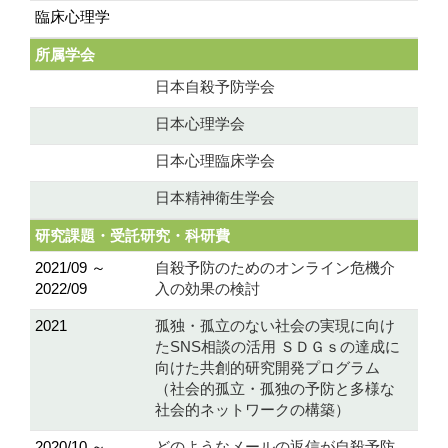
臨床心理学
所属学会
日本自殺予防学会
日本心理学会
日本心理臨床学会
日本精神衛生学会
研究課題・受託研究・科研費
2021/09 ～
自殺予防のためのオンライン危機介
2022/09
入の効果の検討
2021
孤独・孤⽴のない社会の実現に向け
たSNS相談の活⽤ ＳＤＧｓの達成に
向けた共創的研究開発プログラム
（社会的孤⽴・孤独の予防と多様な
社会的ネットワークの構築）
2020/10 ～
どのようなメールの返信が自殺予防