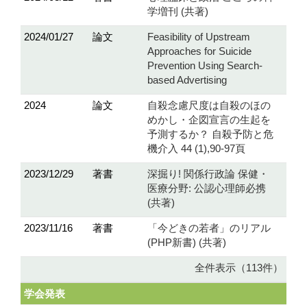
学増刊 (共著)
2024/01/27
論文
Feasibility of Upstream
Approaches for Suicide
Prevention Using Search-
based Advertising
2024
論文
自殺念慮尺度は自殺のほの
めかし・企図宣言の生起を
予測するか？ 自殺予防と危
機介入 44 (1),90-97頁
2023/12/29
著書
深掘り! 関係行政論 保健・
医療分野: 公認心理師必携
(共著)
2023/11/16
著書
「今どきの若者」のリアル
(PHP新書) (共著)
全件表示（113件）
学会発表