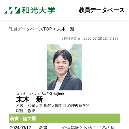
教員データベース
教員データベースTOP
> 末木 新
（最終更新日 : 2026-07-28 13:47:37）
スエキ ハジメ
SUEKI Hajime
末木 新
所属
和光大学 現代人間学部 心理教育学科
職種
教授
著書・論文歴
2024/03/12
著書
心理臨床と政治 こころの科