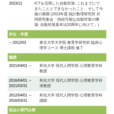
2023/12
ICTを活用した自殺対策: これまでにで
きたこととできなかったこと、そして今
後の展開 (2023年度 統計数理研究所 共
同研究集会「持続可能な自殺対策の構
築: 自殺対策基本法20周年に向けて」)
学位・学歴
～2012/03
東京大学大学院 教育学研究科 臨床心
理学コース 博士課程 修了
職歴
2021/04/01 ～
和光大学 現代人間学部 心理教育学科
教授
2016/04/01 ～
和光大学 現代人間学部 心理教育学科
2021/03/31
准教授
2012/04/01 ～
和光大学 現代人間学部 心理教育学科
2016/03/31
講師
現在の専門分野