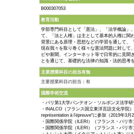
B000307053
教育活動
学部専門科目として「憲法」、「法学概論」
て、「法と人権」は主として基本的人権に関
背景にある原理・思想などの学習を通して、
現在我々を取り巻く様々な憲法問題に対して
ビや新聞、インターネット等で日常的に見聞
とを通じて、基礎的な法律の知識・法的思考
主要授業科目の担当有無
主要授業科目の担当：有
国際学術交流
・パリ第1大学パンテオン・ソルボンヌ法学研究所
・INALCO（フランス国立東洋言語文化学院）（フランス・パ
représentation à l'épreuve”に参加（2019年
・国際関係学院（ILERI）（フランス・パリ市
・国際関係学院（ILERI）（フランス・パリ市
・トレント大学（イタリア・トレント市）にお