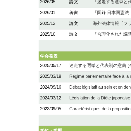
2026/05
論文
「迷走する選挙と代表制
2026/01
著書
『図録 日本国憲法〔第3
2025/12
論文
海外法律情報〔フラン
2025/10
論文
「合理化された議院制
学会発表
2025/05/17
迷走する選挙と代表制の意義 (
2025/03/18
Régime parlementaire face à la m
2024/09/16
Débat législatif au sein et en d
2024/03/12
Législation de la Diète japonais
2023/09/05
Caractéristiques de la propositi
学位・学歴