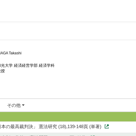
AGA Takashi
和光大学 経済経営学部 経済学科
教授
その他
最高裁判決」 憲法研究 (18),139-148頁 (単著)