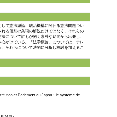
として憲法総論、統治機構に関わる憲法問題つい
される個別の条項の解説だけではなく、それらの
憲法について誰もが抱く素朴な疑問から出発し、
う心がけている。「法学概論」については、テレ
ら、それらについて法的に分析し検討を加えるこ
arlement au Japon：le système de
。
月26日）。