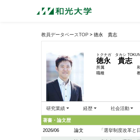
教員データベースTOP
> 徳永 貴志
トクナガ タカシ
TOKUN
徳永 貴志
所属
職種
研究業績
経歴
社会活動
著書・論文歴
2026/06
論文
「選挙制度改革と日本の