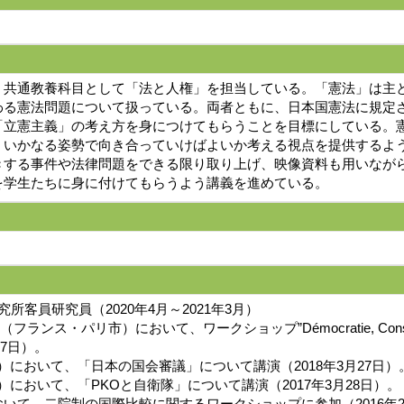
、共通教養科目として「法と人権」を担当している。「憲法」は主
わる憲法問題について扱っている。両者ともに、日本国憲法に規定
「立憲主義」の考え方を身につけてもらうことを目標にしている。
、いかなる姿勢で向き合っていけばよいか考える視点を提供するよ
きする事件や法律問題をできる限り取り上げ、映像資料も用いなが
を学生たちに身に付けてもらうよう講義を進めている。
客員研究員（2020年4月～2021年3月）
リ市）において、ワークショップ”Démocratie, Constitution et P
3月27日）。
）において、「日本の国会審議」について講演（2018年3月27日）
）において、「PKOと自衛隊」について講演（2017年3月28日）。
いて、二院制の国際比較に関するワークショップに参加（2016年2