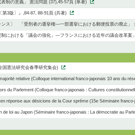
の意義」 憲法問題 (37),45-57頁 (単著)
版〕』,84-87, 88-91頁 (共著)
ス〕 「受刑者の選挙権―一部選挙における郵便投票の廃止」 ジュリスト (
における「議会の強化」―フランスにおける近年の議会改革案」 日仏法学 
全国憲法研究会春季研究集会)
ajorité relative (Colloque international franco-japonais 10 ans du r
ehors du Parlement (Colloque franco-japonais : Cultures constitutionn
e en réponse aux désicions de la Cour sprême (15e Séminaire franco-j
on de loi au Japon (Séminaire franco-japonais : La démocratie au Par