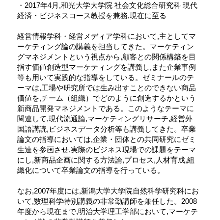
・2017年4月,和光大学大学院 社会文化総合研究科 現代
経済・ビジネスコース教授を兼務,現在に至る
経営情報学科・経営メディア学科において,主としてマ
ーケティング論の講義を担当してきた。マーケティン
グマネジメントという視点から,顧客との関係構築を目
指す価値創造型マーケティングを講義し,また企業事例
等も用いて実践的な指導をしている。ゼミナールのテ
ーマは,工場や研究所では生み出すことのできない商品
価値を,チーム（組織）でどのように創造するかという
新商品開発マネジメントである。このようなテーマに
関連して,現代流通論,マーケティングリサーチ,経営外
国語講読,ビジネスデータ分析等も講義してきた。卒業
論文の指導においては,企業・団体との共同研究にゼミ
生達を参画させ,実際のビジネス現場での課題をテーマ
にし,新商品企画に関する方法論,プロセス,人材育成,組
織化について卒業論文の指導を行っている。
なお,2007年度には,新潟大学大学院自然科学研究科にお
いて,数理科学特別講義の非常勤講師を兼任した。2008
年度から現在まで,明治大学理工学部において,マーケテ