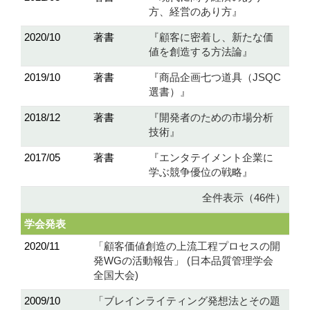
方、経営のあり方』
2020/10
著書
『顧客に密着し、新たな価
値を創造する方法論』
2019/10
著書
『商品企画七つ道具（JSQC
選書）』
2018/12
著書
『開発者のための市場分析
技術』
2017/05
著書
『エンタテイメント企業に
学ぶ競争優位の戦略』
全件表示（46件）
学会発表
2020/11
「顧客価値創造の上流工程プロセスの開
発WGの活動報告」 (日本品質管理学会
全国大会)
2009/10
「ブレインライティング発想法とその題