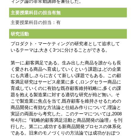
ィング論の非常勤講師を兼任した。
主要授業科目の担当有無
主要授業科目の担当：有
研究活動
プロダクト・マーケティングの研究者として追求して
いるテーマは,大きく3つに分けることができる。
第一に,顧客満足である。生み出した商品を誰からも長
く愛される商品へ育成していくという課題は,どの企業
にも共通し,さらに古くて新しい課題でもある。この顧
客満足研究はサービス産業に多く,ロングセラー商品に
育成していくのに有効な既存顧客維持戦略に,多くの課
題を抱える製造業に対する適切な研究が殆ど無い。そ
こで製造業に焦点を当て,既存顧客を維持させるための
商品開発に有効な方法論と仕組み作りについて,理論と
実証の両面から考究した。このテーマについては,2008
年4月に『戦略的顧客満足活動と商品開発の論理』を刊
行した。第二に,成功する新商品開発プロセスの体系化
である。旧来のモノづくりの方法論では成功がおぼつ