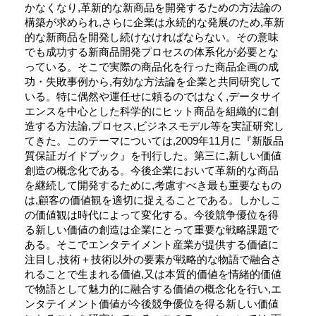
かなくなり,革新的な新商品を開発するための方法論の
構築が求められ,さらに企業は永続的な発展のため,革新
的な新商品を開発し続けなければならない。その意味
でも成功する新商品開発プロセスの体系化が必要とな
っている。そこで実際の商品化を行った商品企画の成
功・失敗事例から,有効な方法論を企業と共同研究して
いる。特に偶然や運任せに頼るのではなく,データサイ
エンスを中心とした科学的にヒット商品を組織的に創
造する方法論,プロセス,ビジネスモデル等を実証研究し
てきた。このテーマについては,2009年11月に『新版品
質保証ガイドブック』を刊行した。第三に,新しい価値
創造の概念化である。今後企業において革新的な商品
を継続して開発するために,考慮すべき最も重要なもの
は,顧客の価値観を適切に捉えることである。しかしこ
の価値観は時代によって変化する。今後競争優位を得
る新しい価値の創造は企業にとって重要な戦略課題で
ある。そこでエンタテイメント産業が提供する価値に
注目し,技術＋技術以外の要素が戦略的な物語で融合さ
れることで生まれる価値,又は本質的価値を情緒的価値
で物語として魅力的に融合する価値の概念化を行い,エ
ンタテイメント価値が今後競争優位を得る新しい価値