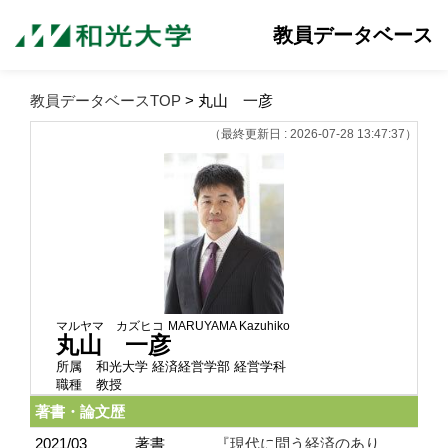
教員データベース
教員データベースTOP
> 丸山 一彦
（最終更新日 : 2026-07-28 13:47:37）
マルヤマ カズヒコ
MARUYAMA Kazuhiko
丸山 一彦
所属
和光大学 経済経営学部 経営学科
職種
教授
著書・論文歴
2021/03
著書
『現代に問う経済のあり