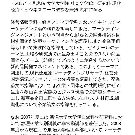
・2017年4月,和光大学大学院 社会文化総合研究科 現代
経済・ビジネスコース教授を兼務,現在に至る
経営情報学科・経営メディア学科において,主としてマ
ーケティング論の講義を担当してきた。マーケティン
グマネジメントという視点から,顧客との関係構築を目
指す価値創造型マーケティングを講義し,また企業事例
等も用いて実践的な指導をしている。ゼミナールのテ
ーマは,工場や研究所では生み出すことのできない商品
価値を,チーム（組織）でどのように創造するかという
新商品開発マネジメントである。このようなテーマに
関連して,現代流通論,マーケティングリサーチ,経営外
国語講読,ビジネスデータ分析等も講義してきた。卒業
論文の指導においては,企業・団体との共同研究にゼミ
生達を参画させ,実際のビジネス現場での課題をテーマ
にし,新商品企画に関する方法論,プロセス,人材育成,組
織化について卒業論文の指導を行っている。
なお,2007年度には,新潟大学大学院自然科学研究科にお
いて,数理科学特別講義の非常勤講師を兼任した。2008
年度から現在まで,明治大学理工学部において,マーケテ