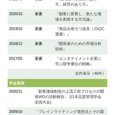
方、経営のあり方』
2020/10
著書
『顧客に密着し、新たな価
値を創造する方法論』
2019/10
著書
『商品企画七つ道具（JSQC
選書）』
2018/12
著書
『開発者のための市場分析
技術』
2017/05
著書
『エンタテイメント企業に
学ぶ競争優位の戦略』
全件表示（46件）
学会発表
2020/11
「顧客価値創造の上流工程プロセスの開
発WGの活動報告」 (日本品質管理学会
全国大会)
2009/10
「ブレインライティング発想法とその題