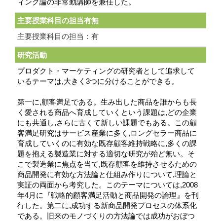
ィング論の非常勤講師を兼任した。
主要授業科目の担当有無
主要授業科目の担当：有
研究活動
プロダクト・マーケティングの研究者として追求して
いるテーマは,大きく3つに分けることができる。
第一に,顧客満足である。生み出した商品を誰からも長
く愛される商品へ育成していくという課題は,どの企業
にも共通し,さらに古くて新しい課題でもある。この顧
客満足研究はサービス産業に多く,ロングセラー商品に
育成していくのに有効な既存顧客維持戦略に,多くの課
題を抱える製造業に対する適切な研究が殆ど無い。そ
こで製造業に焦点を当て,既存顧客を維持させるための
商品開発に有効な方法論と仕組み作りについて,理論と
実証の両面から考究した。このテーマについては,2008
年4月に『戦略的顧客満足活動と商品開発の論理』を刊
行した。第二に,成功する新商品開発プロセスの体系化
である。旧来のモノづくりの方法論では成功がおぼつ