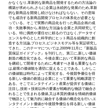
かなくなり,革新的な新商品を開発するための方法論の
構築が求められ,さらに企業は永続的な発展のため,革新
的な新商品を開発し続けなければならない。その意味
でも成功する新商品開発プロセスの体系化が必要とな
っている。そこで実際の商品化を行った商品企画の成
功・失敗事例から,有効な方法論を企業と共同研究して
いる。特に偶然や運任せに頼るのではなく,データサイ
エンスを中心とした科学的にヒット商品を組織的に創
造する方法論,プロセス,ビジネスモデル等を実証研究し
てきた。このテーマについては,2009年11月に『新版品
質保証ガイドブック』を刊行した。第三に,新しい価値
創造の概念化である。今後企業において革新的な商品
を継続して開発するために,考慮すべき最も重要なもの
は,顧客の価値観を適切に捉えることである。しかしこ
の価値観は時代によって変化する。今後競争優位を得
る新しい価値の創造は企業にとって重要な戦略課題で
ある。そこでエンタテイメント産業が提供する価値に
注目し,技術＋技術以外の要素が戦略的な物語で融合さ
れることで生まれる価値,又は本質的価値を情緒的価値
で物語として魅力的に融合する価値の概念化を行い,エ
ンタテイメント価値が今後競争優位を得る新しい価値