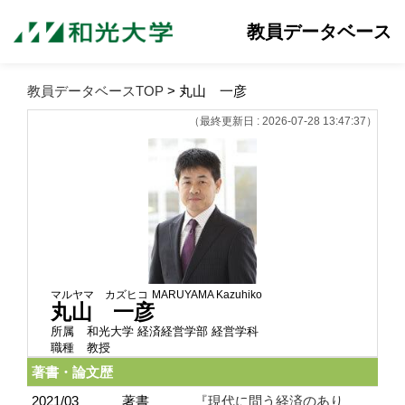
教員データベース
教員データベースTOP
> 丸山 一彦
（最終更新日 : 2026-07-28 13:47:37）
マルヤマ カズヒコ
MARUYAMA Kazuhiko
丸山 一彦
所属
和光大学 経済経営学部 経営学科
職種
教授
著書・論文歴
2021/03
著書
『現代に問う経済のあり