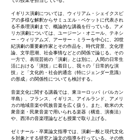
ての授業を担当している。
イギリス演劇については、ウィリアム・シェイクスピ
アの多様な解釈からサミュエル・ベケットに代表され
る不条理演劇まで、概論的な講義を行っている。アメ
リカ演劇については、ユージーン・オニール、テネシ
ー・ウィリアムズ、アーサー・ミラーを中心に、20世
紀演劇の重要劇作家とその作品を、時代背景、文化理
論、文学思潮、社会事情などとの関係で論じる。その
一方で、表現芸術の「演劇」とは別に、人間の日常生
活における「演技」に着目し、我々の「日常的な演
技」と「文化的・社会的通念（特にジェンダー意識）
の形成」の関係性についても検討する。
音楽文化に関する講義では、東ヨーロッパ（バルカン
半島）、フランス、イギリス、アイルランド、アメリ
カの地域音楽や民族音楽を広く扱う。また、欧米の大
衆音楽・民衆音楽で用いられる楽器（構造、演奏法）
や、西洋の音楽理論なども授業で取り上げる。
ゼミナール・卒業論文指導では、演劇一般と現代文化
を対象とする研究と論文の指導を行っている。その他