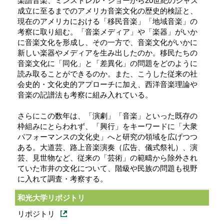
楽譜音楽、ミンストレル・ショーから20世紀のジャズ
成立に至るまでのアメリカ音楽文化の歴史的検証と、
現在のアメリカにおける「移民音楽」「地域音楽」の
考察に取り組む。「音楽メディア」や「楽器」がいか
に音楽文化を形成し、その一方で、音楽文化がいかに
新しい楽器やメディアを生み出したのか。移民たちの
音楽文化に「同化」と「差異化」の問題をどのように
読み取ることができるのか。また、こうした従来の社
会史的・文化史的アプローチに加え、西洋音楽理論や
音楽の記譜法も考察に組み入れている。
さらにこの数年は、「演劇」「音楽」といった既存の
枠組みにとらわれず、「興行」をキーワードに「大衆
パフォーマンスの文化史」へと研究の領域を広げつつ
ある。大道芸、路上音楽演奏（広告、儀式祭礼）、演
芸、見世物など、従来の「芸術」の範疇から除外され
ていた市井の文化について、階級や民族の問題も視野
に入れて調査・考察する。
和光大学リポジトリ
リポジトリ