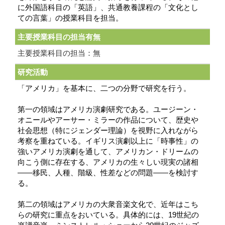
に外国語科目の「英語」、共通教養課程の「文化とし
ての言葉」の授業科目を担当。
主要授業科目の担当有無
主要授業科目の担当：無
研究活動
「アメリカ」を基本に、二つの分野で研究を行う。
第一の領域はアメリカ演劇研究である。ユージーン・
オニールやアーサー・ミラーの作品について、歴史や
社会思想（特にジェンダー理論）を視野に入れながら
考察を重ねている。イギリス演劇以上に「時事性」の
強いアメリカ演劇を通して、アメリカン・ドリームの
向こう側に存在する、アメリカの生々しい現実の諸相
――移民、人種、階級、性差などの問題――を検討す
る。
第二の領域はアメリカの大衆音楽文化で、近年はこち
らの研究に重点をおいている。具体的には、19世紀の