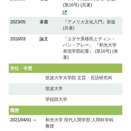
(第16号) (共著)
2023/05
著書
『アメリカ文化入門』新版
(共著)
2016/03
論文
「ユダヤ系移民とティン・
パン・アレー」 『和光大学
表現学部紀要』 (第16号) (単
著)
学位・学歴
筑波大学大学院 文芸・言語研究科
筑波大学
早稲田大学
職歴
2021/04/01 ～
和光大学 現代人間学部 人間科学科
教授