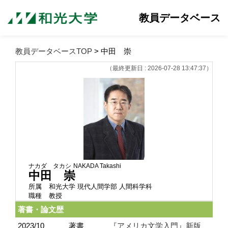
教員データベース
教員データベースTOP
> 中田 崇
（最終更新日 : 2026-07-28 13:47:37）
ナカダ タカシ
NAKADA Takashi
中田 崇
所属
和光大学 現代人間学部 人間科学科
職種
教授
著書・論文歴
2023/10
著書
『アメリカ文学入門』新版