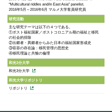
“Multicultural riddles and/in East Asia” panelist.
2016年5月～2016年6月 マルメ大学客員研究員
研究活動
主な研究テーマは以下の４つである。
①ポスト福祉国家／ポストコロニアル期の福祉と移民
の社会的排除
②出郷者・異郷者からみた日本の福祉国家形成史
③収容の存在論：移民管理の思想史
④移民理論と共愉の倫理
和光3分大学
和光3分大学
和光大学リポジトリ
リポジトリ