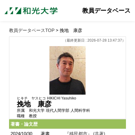
教員データベース
教員データベースTOP
> 挽地 康彦
（最終更新日 : 2026-07-28 13:47:37）
ヒキチ ヤスヒコ
HIKICHI Yasuhiko
挽地 康彦
所属
和光大学 現代人間学部 人間科学科
職種
教授
著書・論文歴
2024/10/30
著書
『移民都市』 (共著)