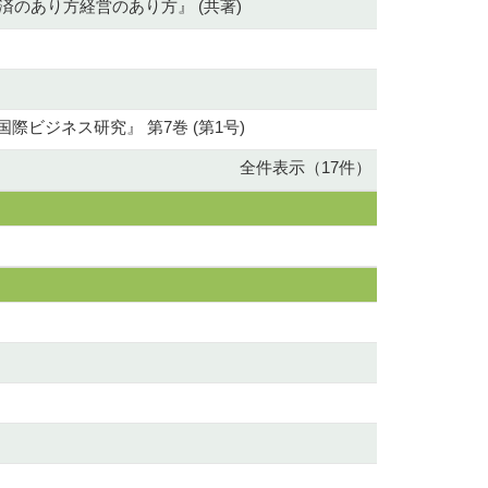
のあり方経営のあり方』 (共著)
（招待論文） 『国際ビジネス研究』 第7巻 (第1号)
全件表示（17件）