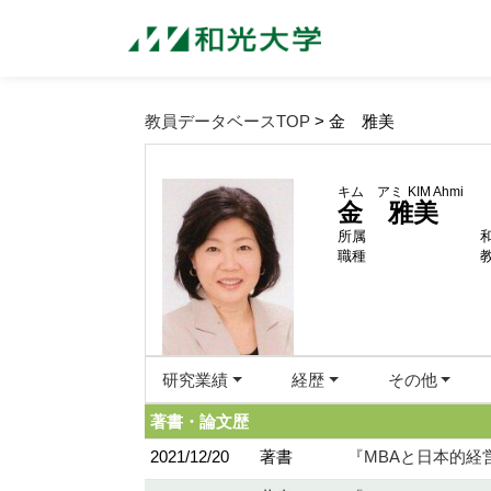
教員データベースTOP
> 金 雅美
キム アミ
KIM Ahmi
金 雅美
所属
職種
研究業績
経歴
その他
著書・論文歴
2021/12/20
著書
『MBAと日本的経営