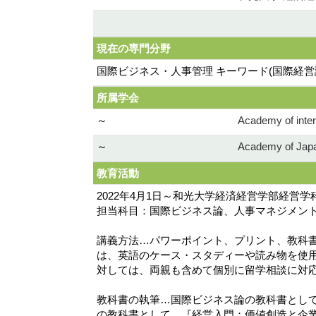
現在の専門分野
国際ビジネス・人事管理 キーワード(国際経営
所属学会
～
Academy of inter
～
Academy of Japa
教育活動
2022年4月1日～和光大学経済経営学部経営
担当科目：国際ビジネス論、人事マネジメン
講義方法…パワーポイント、プリント、教科
は、英語のケース・スタディーや読み物を使
対しては、両親も含めて個別に留学相談に対
教科書の執筆…国際ビジネス論の教科書として
の教科書として、『経営入門：価値創造と企業