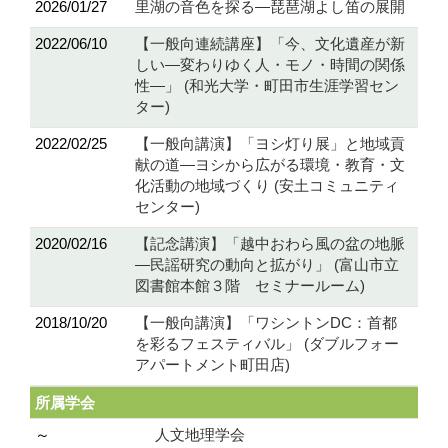
2026/01/27
里湖の音色を探る―琵琶湖よし笛の展開
2022/06/10
【一般向連続講座】「今、文化遺産が新
しい―変わりゆく人・モノ・時間の関係
性―」 (和光大学・町田市生涯学習セン
ター)
2022/02/25
【一般向講演】「ヨシ灯り展」と地域貢
献の道―ヨシから広がる環境・教育・文
化活動の地域づくり (安土コミュニティ
センター)
2020/02/16
【記念講演】「越中おわら風の盆の地脈
―民謡研究の動向と拡がり」 (富山市立
図書館本館３階 セミナールーム)
2018/10/20
【一般向講演】「ワシントンDC：首都
を彩るフェスティバル」 (ダブルフォー
アパートメント町田店)
所属学会
～
人文地理学会