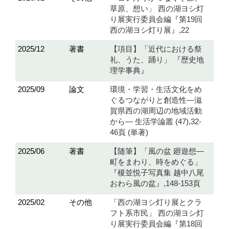
草原、想い」 西の湖ヨシ灯
り展実行委員会編『第19回
西の湖ヨシ灯り展』,22
2025/12
著書
【項目】「近代における祭
礼、うた、踊り」 『歴史地
理学事典』
2025/09
論文
環境・学習・生活文化をめ
ぐるつながりと創造性―滋
賀県西の湖周辺の地域活動
から― 生活学論叢 (47),32-
46頁 (単著)
2025/06
著書
【随筆】「風の盆 廻遊想―
町をまわり、時をめぐる」
『榎並悦子写真集 越中八尾
おわら風の盆』,148-153頁
2025/02
その他
「西の湖ヨシ灯り展とクラ
フト系市民」 西の湖ヨシ灯
り展実行委員会編『第18回