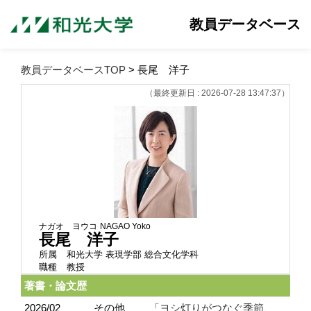
教員データベース
教員データベースTOP
> 長尾 洋子
（最終更新日 : 2026-07-28 13:47:37）
ナガオ ヨウコ
NAGAO Yoko
長尾 洋子
所属
和光大学 表現学部 総合文化学科
職種
教授
著書・論文歴
2026/02
その他
「ヨシ灯りがつなぐ季節、