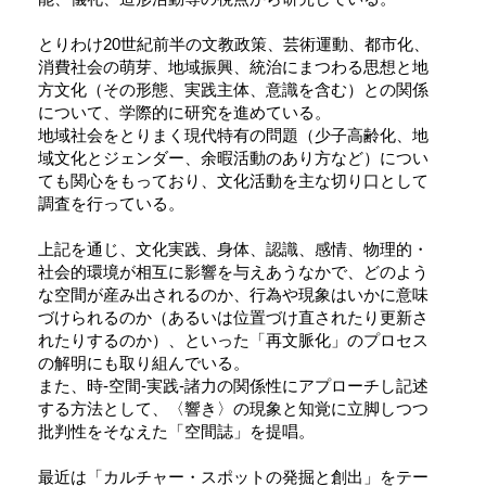
とりわけ20世紀前半の文教政策、芸術運動、都市化、
消費社会の萌芽、地域振興、統治にまつわる思想と地
方文化（その形態、実践主体、意識を含む）との関係
について、学際的に研究を進めている。
地域社会をとりまく現代特有の問題（少子高齢化、地
域文化とジェンダー、余暇活動のあり方など）につい
ても関心をもっており、文化活動を主な切り口として
調査を行っている。
上記を通じ、文化実践、身体、認識、感情、物理的・
社会的環境が相互に影響を与えあうなかで、どのよう
な空間が産み出されるのか、行為や現象はいかに意味
づけられるのか（あるいは位置づけ直されたり更新さ
れたりするのか）、といった「再文脈化」のプロセス
の解明にも取り組んでいる。
また、時‐空間‐実践‐諸力の関係性にアプローチし記述
する方法として、〈響き〉の現象と知覚に立脚しつつ
批判性をそなえた「空間誌」を提唱。
最近は「カルチャー・スポットの発掘と創出」をテー