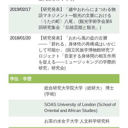
2019/02/17
【研究発表】「越中おわらにまつわる物
語マネジメント―観光の文脈における
〈うたの町〉八尾」 (観光学術学会第6
回研究集会 「伝統芸能と観光」)
2018/01/20
【研究発表】「おわら風の盆の古層
――「群れる」身体性の再構成はいかに
して可能か」 (国立民族学博物館研究プ
ロジェクト「音楽する身体間の相互作用
を捉える――ミュージッキングの学際的
研究」研究会)
学位・学歴
総合研究大学院大学（総研大） 博士
(学術)
SOAS University of London (School of
Oriental and African Studies)
お茶の水女子大学 人文科学研究科