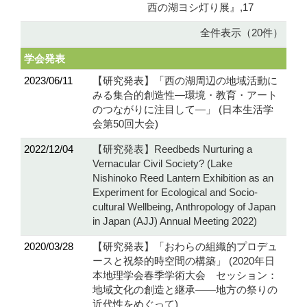
西の湖ヨシ灯り展』,17
全件表示（20件）
学会発表
2023/06/11
【研究発表】「西の湖周辺の地域活動に
みる集合的創造性―環境・教育・アート
のつながりに注目して―」 (日本生活学
会第50回大会)
2022/12/04
【研究発表】Reedbeds Nurturing a
Vernacular Civil Society? (Lake
Nishinoko Reed Lantern Exhibition as an
Experiment for Ecological and Socio-
cultural Wellbeing, Anthropology of Japan
in Japan (AJJ) Annual Meeting 2022)
2020/03/28
【研究発表】「おわらの組織的プロデュ
ースと祝祭的時空間の構築」 (2020年日
本地理学会春季学術大会 セッション：
地域文化の創造と継承――地方の祭りの
近代性をめぐって)