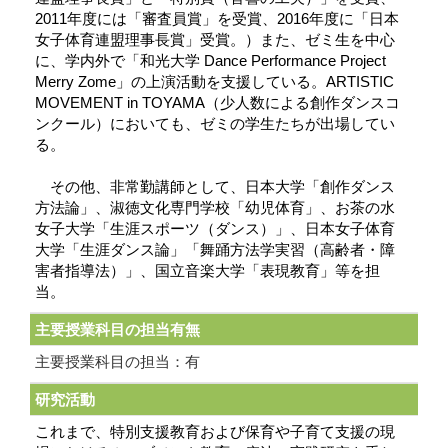
2011年度には「審査員賞」を受賞、2016年度に「日本
女子体育連盟理事長賞」受賞。）また、ゼミ生を中心
に、学内外で「和光大学 Dance Performance Project
Merry Zome」の上演活動を支援している。ARTISTIC
MOVEMENT in TOYAMA（少人数による創作ダンスコ
ンクール）においても、ゼミの学生たちが出場してい
る。
その他、非常勤講師として、日本大学「創作ダンス
方法論」、淑徳文化専門学校「幼児体育」、お茶の水
女子大学「生涯スポーツ（ダンス）」、日本女子体育
大学「生涯ダンス論」「舞踊方法学実習（高齢者・障
害者指導法）」、国立音楽大学「表現教育」等を担
当。
主要授業科目の担当有無
主要授業科目の担当：有
研究活動
これまで、特別支援教育および保育や子育て支援の現