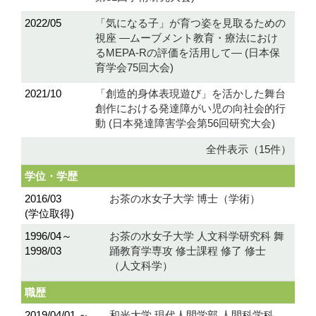
2022/05
「気になる子」が育つ姿を見取るための
視座 ―ムーブメント教育・療法におけ
るMEPA-Rの評価を活用して― (日本保
育学会75回大会)
2021/10
「創造的身体表現遊び」を活かした舞台
創作における発達障がい児の向社会的行
動 (日本発達障害学会第56回研究大会)
全件表示（15件）
学位・学歴
2016/03
お茶の水女子大学 博士（学術）
(学位取得)
1996/04～
お茶の水女子大学 人文科学研究科 舞
1998/03
踊教育学専攻 修士課程 修了 修士
（人文科学）
職歴
2019/04/01 ～
和光大学 現代人間学部 人間科学科