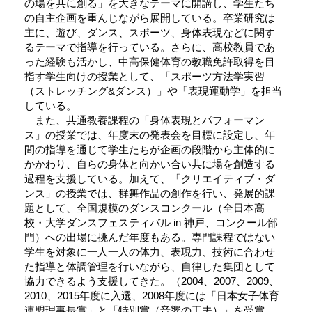
の場を共に創る」を大きなテーマに開講し、学生たち
の自主企画を重んじながら展開している。卒業研究は
主に、遊び、ダンス、スポーツ、身体表現などに関す
るテーマで指導を行っている。さらに、高校教員であ
った経験も活かし、中高保健体育の教職免許取得を目
指す学生向けの授業として、「スポーツ方法学実習
（ストレッチング&ダンス）」や「表現運動学」を担当
している。
また、共通教養課程の「身体表現とパフォーマン
ス」の授業では、年度末の発表会を目標に設定し、年
間の指導を通じて学生たちが企画の段階から主体的に
かかわり、自らの身体と向かい合い共に場を創造する
過程を支援している。加えて、「クリエイティブ・ダ
ンス」の授業では、群舞作品の創作を行い、発展的課
題として、全国規模のダンスコンクール（全日本高
校・大学ダンスフェスティバル in 神戸、コンクール部
門）への出場に挑んだ年度もある。専門課程ではない
学生を対象に一人一人の体力、表現力、技術に合わせ
た指導と体調管理を行いながら、自律した集団として
協力できるよう支援してきた。（2004、2007、2009、
2010、2015年度に入選、2008年度には「日本女子体育
連盟理事長賞」と「特別賞（音響の工夫）」を受賞、