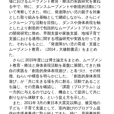
場におけるムーブメント教育・療法の実践研究を重ね
る中で、特に、ダンスムーブメントや創造的活動につ
いて考察してきた。特に、発達障がい児の親子を対象
とした取り組みを基軸として継続しながら、さらにイ
ンクルーシブな活動を目指し、ダンスや身体表現を軸
としたより創造的で包括的なムーブメントプログラム
の開発研究に努め、早期支援や家族支援、地域子育て
支援における適用に関する理論研究や実践を行ってき
た。それらをもとに、『発達障がい児の育成・支援と
ムーブメント教育』（2014，大修館書店）をまとめ
た。
さらに 2015年度には博士論文をまとめ、ムーブメン
ト教育・療法と身体表現活動を基盤に展開してきた独
自の実践を「創造的身体表現遊び」と名づけ、その特
徴、ねらいや構造を明らかにした。「創造的身体表現
遊び」が「共に生きる場を共に創る」活動であること
を論じ、その意義を確認し、「課題（プログラム）は
一方的に与えるのではなく、機会として提供して共に
創りながら体験する」という捉え方を示した。
また、2011年 3月の東日本大震災以降は、被災地の
子ども・子育て支援として、室内遊びのプログラム提
供や支援者養成に取り組んできた。特に、原発事故影