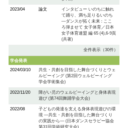
2023/04
論文
インタビュー いのちに触れ
て踊り、満ち足りるいのち
—ダンスが拓く未来 : ここ
ろ弾ませて 女子体育／日本
女子体育連盟 編 65 (4),6-9頁
(共著)
全件表示（30件）
学会発表
2024/03/10
共生・共創を目指した舞台づくりとウェ
ルビーイング (第2回ウェルビーイング
学会学術集会)
2022/11/20
障がい児のウェルビーイングと身体表現
遊び (第74回舞踊学会大会)
2022/08
子どもの発達を支える身体表現遊びの環
境 ―共生・共創を目指した舞台づくり
の実践から― (日本ダンスセラピー協会
第31回学術研究大会)