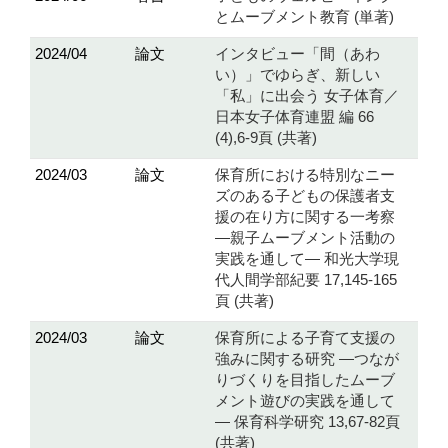
とムーブメント教育 (単著)
2024/04
論文
インタビュー「間（あわ
い）」でゆらぎ、新しい
「私」に出会う 女子体育／
日本女子体育連盟 編 66
(4),6-9頁 (共著)
2024/03
論文
保育所における特別なニー
ズのある子どもの保護者支
援の在り方に関する一考察
—親子ムーブメント活動の
実践を通して— 和光大学現
代人間学部紀要 17,145-165
頁 (共著)
2024/03
論文
保育所による子育て支援の
強みに関する研究 ―つなが
りづくりを目指したムーブ
メント遊びの実践を通して
― 保育科学研究 13,67-82頁
(共著)