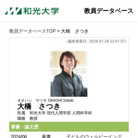
教員データベース
教員データベースTOP
> 大橋 さつき
（最終更新日 : 2026-07-28 13:47:37）
オオハシ サツキ
OHASHI Satuki
大橋 さつき
所属
和光大学 現代人間学部 人間科学科
職種
教授
著書・論文歴
2024/06
著書
子どものウェルビーイング