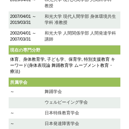
教授
2007/04/01 ～
和光大学 現代人間学部 身体環境共生
2019/03/31
学科 准教授
2002/04/01 ～
和光大学 人間関係学部 人間発達学科
2007/03/31
講師
現在の専門分野
体育、身体教育学, 子ども学、保育学, 特別支援教育 キ
ーワード(身体表現論 舞踊教育学 ムーブメント教育・
療法)
所属学会
～
舞踊学会
ウェルビーイング学会
～
日本特殊教育学会
～
日本発達障害学会