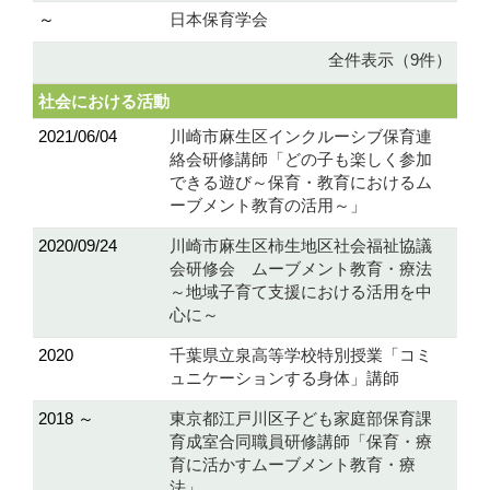
～
日本保育学会
全件表示（9件）
社会における活動
2021/06/04
川崎市麻生区インクルーシブ保育連
絡会研修講師「どの子も楽しく参加
できる遊び～保育・教育におけるム
ーブメント教育の活用～」
2020/09/24
川崎市麻生区柿生地区社会福祉協議
会研修会 ムーブメント教育・療法
～地域子育て支援における活用を中
心に～
2020
千葉県立泉高等学校特別授業「コミ
ュニケーションする身体」講師
2018 ～
東京都江戸川区子ども家庭部保育課
育成室合同職員研修講師「保育・療
育に活かすムーブメント教育・療
法」