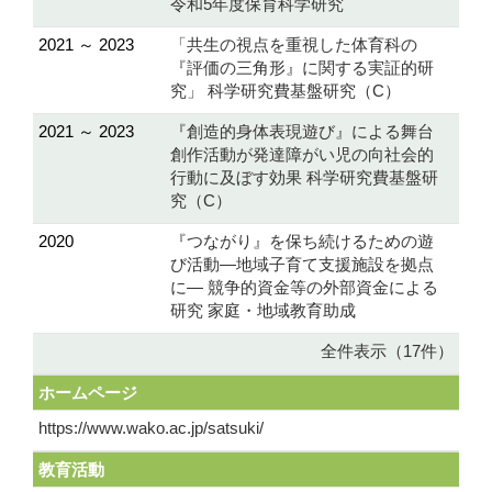
令和5年度保育科学研究
2021 ～ 2023
「共生の視点を重視した体育科の
『評価の三角形』に関する実証的研
究」 科学研究費基盤研究（C）
2021 ～ 2023
『創造的身体表現遊び』による舞台
創作活動が発達障がい児の向社会的
行動に及ぼす効果 科学研究費基盤研
究（C）
2020
『つながり』を保ち続けるための遊
び活動―地域子育て支援施設を拠点
に― 競争的資金等の外部資金による
研究 家庭・地域教育助成
全件表示（17件）
ホームページ
https://www.wako.ac.jp/satsuki/
教育活動