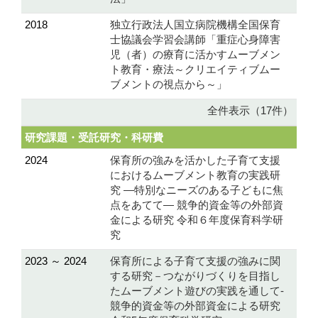
2018
独立行政法人国立病院機構全国保育
士協議会学習会講師「重症心身障害
児（者）の療育に活かすムーブメン
ト教育・療法～クリエイティブムー
ブメントの視点から～」
全件表示（17件）
研究課題・受託研究・科研費
2024
保育所の強みを活かした子育て支援
におけるムーブメント教育の実践研
究 ―特別なニーズのある子どもに焦
点をあてて― 競争的資金等の外部資
金による研究 令和６年度保育科学研
究
2023 ～ 2024
保育所による子育て支援の強みに関
する研究－つながりづくりを目指し
たムーブメント遊びの実践を通して‐
競争的資金等の外部資金による研究