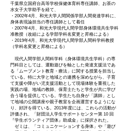
千葉県立国府台高等学校保健体育科専任講師、お茶の
水女子大学助手を経て、
・2002年4月、和光大学人間関係学部人間発達学科に、
身体表現論担当の専任講師として着任
・2007年4月、和光大学現代人間学部身体環境共生学科
准教授（改組による学部学科名変更と昇格による）
・2019年4月、和光大学現代人間学部人間科学科教授
（学科名変更と昇格による）
現代人間学部人間科学科（身体環境共生学科）の専
門科目としては、運動遊びを軸とした発達支援法であ
る「ムーブメント教育・療法」に関する授業を担当し
ている。特に大学と地域との連携を深めながら、子育
て支援や障がい児支援活動として現場体験を重視した
実践の場、地域の教師、保育士たちと学生が共に学び
合う場を提供している。学生たち自身が「講師」とし
て地域の公開講座や親子教室を企画運営するようにな
り、好評を得ている。2013年度には、これらの活動が
評価され、「財団法人学生サポートセンター第 10 回
『学生ボランティア団体』助成金」に採択された。
ゼミは、「コミュニケーションする身体」や「遊び