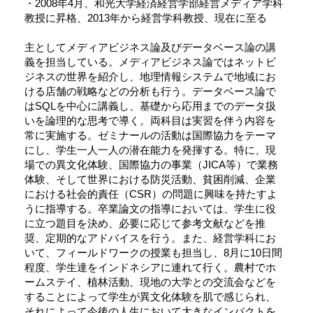
・2008年4月、和光大学経済経営学部経営メディア学科
教授に昇格、2013年から経営学科教授、現在に至る
主としてメディアビジネス論及びデータベース論の講
義を担当している。メディアビジネス論ではネットビ
ジネスの世界を紹介し、地理情報システムで地域にお
ける店舗の戦略などの分析も行う。データベース論で
はSQLを中心に講義し、基礎から応用までのデータ扱
いを論理的な思考で導く。両科目は実習を伴う内容を
常に実施する。ゼミナールの活動は国際協力をテーマ
にし、学生一人一人の潜在能力を発揮する。特に、現
場での異文化体験、国際協力の事業（JICA等）で業務
体験、そして世界における防災活動、貧困削減、企業
における社会的責任（CSR）の問題に興味を持たすよ
うに指導する。卒業論文の指導においては、学生に役
に立つ題目を決め、必要に応じて参考文献などを推
奨、定期的なアドバイスを行う。また、経営学科にお
いて、フィールドワークの授業も担当し、8月に10日間
程度、学生達をインドネシアに連れて行く。農村でホ
ームステイ、植林活動、現地の大学との交流会などを
することによって学生が異文化体験を肌で感じられ、
それによって今後の人生において大きなインパクトを