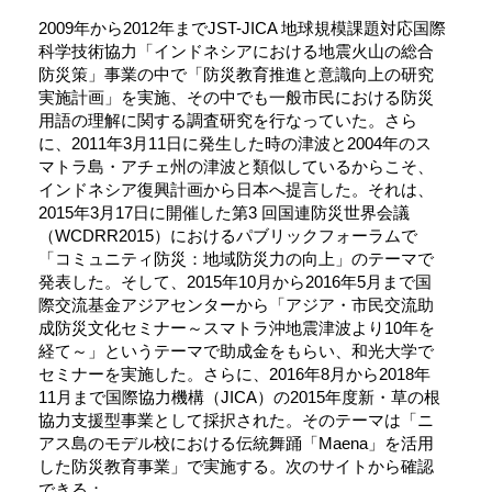
2009年から2012年までJST-JICA 地球規模課題対応国際
科学技術協力「インドネシアにおける地震火山の総合
防災策」事業の中で「防災教育推進と意識向上の研究
実施計画」を実施、その中でも一般市民における防災
用語の理解に関する調査研究を行なっていた。さら
に、2011年3月11日に発生した時の津波と2004年のス
マトラ島・アチェ州の津波と類似しているからこそ、
インドネシア復興計画から日本へ提言した。それは、
2015年3月17日に開催した第3 回国連防災世界会議
（WCDRR2015）におけるパブリックフォーラムで
「コミュニティ防災：地域防災力の向上」のテーマで
発表した。そして、2015年10月から2016年5月まで国
際交流基金アジアセンターから「アジア・市民交流助
成防災文化セミナー～スマトラ沖地震津波より10年を
経て～」というテーマで助成金をもらい、和光大学で
セミナーを実施した。さらに、2016年8月から2018年
11月まで国際協力機構（JICA）の2015年度新・草の根
協力支援型事業として採択された。そのテーマは「ニ
アス島のモデル校における伝統舞踊「Maena」を活用
した防災教育事業」で実施する。次のサイトから確認
できる；