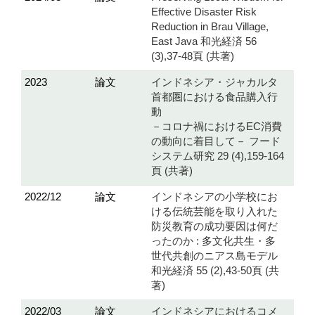
Effective Disaster Risk
Reduction in Brau Village,
East Java 和光経済 56
(3),37-48頁 (共著)
2023
論文
インドネシア・ジャカルタ
首都圏における食品購入行
動
－コロナ禍におけるEC消費
の動向に着目して－ フード
システム研究 29 (4),159-164
頁 (共著)
2022/12
論文
インドネシアの小学校にお
ける伝統芸能を取り入れた
防災教育の成功要因は何だ
ったのか : 多文化共生・多
世代共創のニアス島モデル
和光経済 55 (2),43-50頁 (共
著)
2022/03
論文
インドネシアにおけるコメ