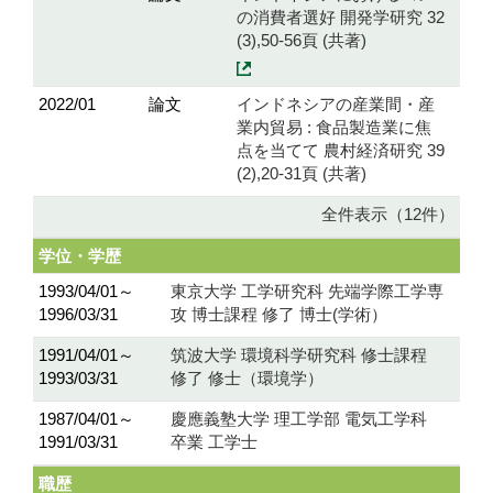
の消費者選好 開発学研究 32
(3),50-56頁 (共著)
2022/01
論文
インドネシアの産業間・産
業内貿易 : 食品製造業に焦
点を当てて 農村経済研究 39
(2),20-31頁 (共著)
全件表示（12件）
学位・学歴
1993/04/01～
東京大学 工学研究科 先端学際工学専
1996/03/31
攻 博士課程 修了 博士(学術）
1991/04/01～
筑波大学 環境科学研究科 修士課程
1993/03/31
修了 修士（環境学）
1987/04/01～
慶應義塾大学 理工学部 電気工学科
1991/03/31
卒業 工学士
職歴