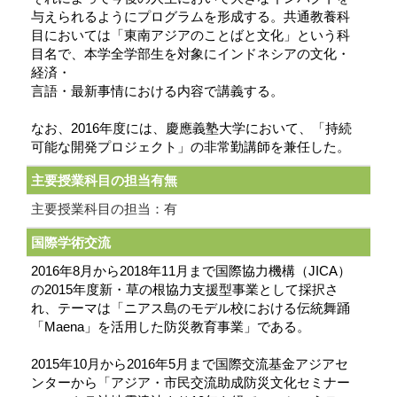
与えられるようにプログラムを形成する。共通教養科
目においては「東南アジアのことばと文化」という科
目名で、本学全学部生を対象にインドネシアの文化・
経済・
言語・最新事情における内容で講義する。
なお、2016年度には、慶應義塾大学において、「持続
可能な開発プロジェクト」の非常勤講師を兼任した。
主要授業科目の担当有無
主要授業科目の担当：有
国際学術交流
2016年8月から2018年11月まで国際協力機構（JICA）
の2015年度新・草の根協力支援型事業として採択さ
れ、テーマは「ニアス島のモデル校における伝統舞踊
「Maena」を活用した防災教育事業」である。
2015年10月から2016年5月まで国際交流基金アジアセ
ンターから「アジア・市民交流助成防災文化セミナー