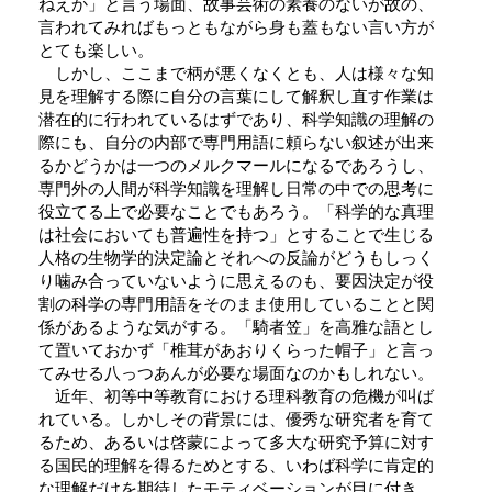
ねえか」と言う場面、故事芸術の素養のないが故の、
言われてみればもっともながら身も蓋もない言い方が
とても楽しい。
しかし、ここまで柄が悪くなくとも、人は様々な知
見を理解する際に自分の言葉にして解釈し直す作業は
潜在的に行われているはずであり、科学知識の理解の
際にも、自分の内部で専門用語に頼らない叙述が出来
るかどうかは一つのメルクマールになるであろうし、
専門外の人間が科学知識を理解し日常の中での思考に
役立てる上で必要なことでもあろう。「科学的な真理
は社会においても普遍性を持つ」とすることで生じる
人格の生物学的決定論とそれへの反論がどうもしっく
り噛み合っていないように思えるのも、要因決定が役
割の科学の専門用語をそのまま使用していることと関
係があるような気がする。「騎者笠」を高雅な語とし
て置いておかず「椎茸があおりくらった帽子」と言っ
てみせる八っつあんが必要な場面なのかもしれない。
近年、初等中等教育における理科教育の危機が叫ば
れている。しかしその背景には、優秀な研究者を育て
るため、あるいは啓蒙によって多大な研究予算に対す
る国民的理解を得るためとする、いわば科学に肯定的
な理解だけを期待したモティベーションが目に付き、