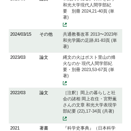
和光大学現代人間学部紀
要 別冊 2024,21-40頁 (単
著)
2024/03/15
その他
共通教養改革 2013〜2023年
和光学園の足跡,81-83頁 (単
著)
2023/03
論文
縄文の火はポスト里山の烽
火なのか 現代人間学部紀
要・別冊 2023,53-67頁 (単
著)
2022/03
論文
［注釈］岡上の暮らしと社
会の諸相 岡上在住・宮野薫
さんの文章 和光大学表現学
部紀要 (22),17-34頁 (共著)
2021
著書
『科学史事典』（日本科学