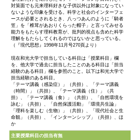
対策面でも元来理科好きな子供以外は対象になってい
ないような印象を受ける。科学と社会のインターフェ
ースが必要とされるとき、八っつあんのように「騎者
笠」を「椎茸があおりくらった帽子」と言ってみせる
能力をもたらす理科教育が、批判的視点も含めた科学
理解をもたらしてくれるのではないかと思っている。
（『現代思想』1998年11月号270頁より）
現在和光大学で担当している科目は「授業科目」欄
を、他大学で過去に担当したことのある科目は「担当
経験のある科目」欄を参照のこと。以下は和光大学で
担当経験のある科目。
「テーマ講義（感染症）」（共担）、「テーマ講義
（時間）」（共担）、「テーマ講義（住）」（共
担）、「テーマ講義（食）」（共担）、「自然環境を
詠む」（共担）、「自然保護活動」「環境共生論」
「理科を楽しむ（生物）」（共担）、「現代社会と生
命観」（共担）、「インターンシップ」（共担）、ほ
か
主要授業科目の担当有無