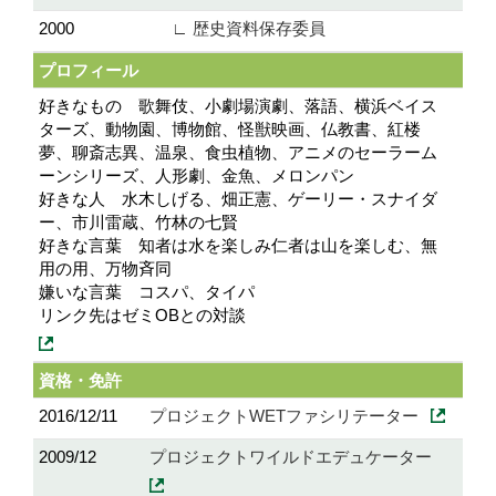
2000
∟ 歴史資料保存委員
プロフィール
好きなもの 歌舞伎、小劇場演劇、落語、横浜ベイス
ターズ、動物園、博物館、怪獣映画、仏教書、紅楼
夢、聊斎志異、温泉、食虫植物、アニメのセーラーム
ーンシリーズ、人形劇、金魚、メロンパン
好きな人 水木しげる、畑正憲、ゲーリー・スナイダ
ー、市川雷蔵、竹林の七賢
好きな言葉 知者は水を楽しみ仁者は山を楽しむ、無
用の用、万物斉同
嫌いな言葉 コスパ、タイパ
リンク先はゼミOBとの対談
資格・免許
2016/12/11
プロジェクトWETファシリテーター
2009/12
プロジェクトワイルドエデュケーター