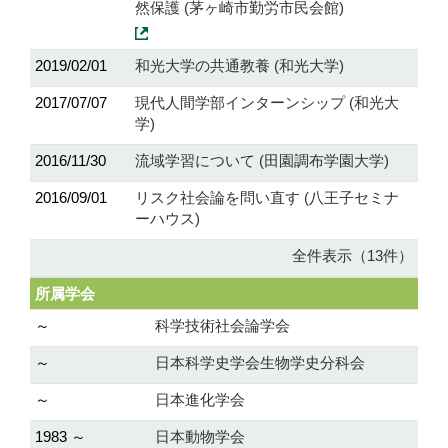
然保護 (茅ヶ崎市勤労市民会館)
2019/02/01
和光大学の共通教養 (和光大学)
2017/07/07
現代人間学部インターンシップ (和光大
学)
2016/11/30
流域学習について (田園調布学園大学)
2016/09/01
リスク社会論を問い直す (八王子セミナ
ーハウス)
全件表示（13件）
所属学会
～
科学技術社会論学会
～
日本科学史学会生物学史分科会
～
日本進化学会
1983 ～
日本動物学会