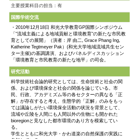
主要授業科目の担当：有
国際学術交流
・2010年12月18日 和光大学教育GP国際シンポジウム
「"流域主義による地域貢献と環境教育"の新たな市民教
育としての展開」（演者：岸 由二, Grace Phang Ing,
Katherine Tegtmeyer Pak）(和光大学地域流域共生セン
ター主催)の基調講演、およびパネルディスカッション
「環境教育と市民教育の新たな地平」の司会。
研究活動
科学技術社会論的研究としては、生命技術と社会の関
係、および環境保全と社会の関係を論じている。市
民、行政、アカデミズム等の各セクターの異なる「正
解」が存在すると考え、生態学的「正解」のみをもっ
ては議論しがたい環境保全活動の状況を背景として、
流域や丘陵を人間にも人間以外の生物にも開かれた
bioregionと見なした都市環境のあり方を模索してい
る。
学生とともに和光大学・かわ道楽の自然保護の実践に