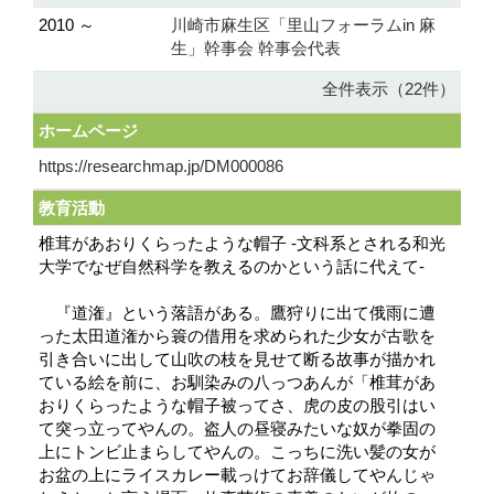
2010 ～
川崎市麻生区「里山フォーラムin 麻
生」幹事会 幹事会代表
全件表示（22件）
ホームページ
https://researchmap.jp/DM000086
教育活動
椎茸があおりくらったような帽子 -文科系とされる和光
大学でなぜ自然科学を教えるのかという話に代えて-
『道潅』という落語がある。鷹狩りに出て俄雨に遭
った太田道潅から簑の借用を求められた少女が古歌を
引き合いに出して山吹の枝を見せて断る故事が描かれ
ている絵を前に、お馴染みの八っつあんが「椎茸があ
おりくらったような帽子被ってさ、虎の皮の股引はい
て突っ立ってやんの。盗人の昼寝みたいな奴が拳固の
上にトンビ止まらしてやんの。こっちに洗い髪の女が
お盆の上にライスカレー載っけてお辞儀してやんじゃ