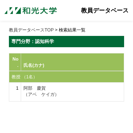
教員データベース
教員データベースTOP
> 検索結果一覧
専門分野：認知科学
No
.
氏名(カナ)
教授 （1名）
1
阿部 慶賀
（アベ ケイガ）