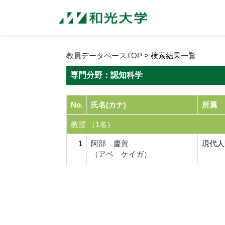
教員データベースTOP
> 検索結果一覧
専門分野：認知科学
No.
氏名(カナ)
所属
教授 （1名）
1
阿部 慶賀
現代人
（アベ ケイガ）