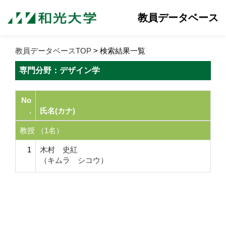
教員データベース
教員データベースTOP
> 検索結果一覧
専門分野：デザイン学
No
.
氏名(カナ)
教授 （1名）
1
木村 史紅
（キムラ シコウ）