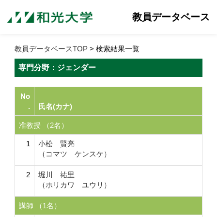
教員データベース
教員データベースTOP
> 検索結果一覧
専門分野：ジェンダー
No
.
氏名(カナ)
准教授 （2名）
1
小松 賢亮
（コマツ ケンスケ）
2
堀川 祐里
（ホリカワ ユウリ）
講師 （1名）