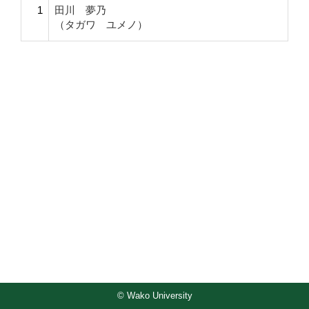
1
田川 夢乃
（タガワ ユメノ）
© Wako University