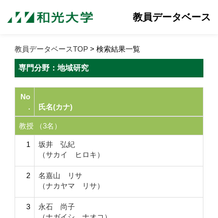
教員データベース
教員データベースTOP
> 検索結果一覧
専門分野：地域研究
No
.
氏名(カナ)
教授 （3名）
1
坂井 弘紀
（サカイ ヒロキ）
2
名嘉山 リサ
（ナカヤマ リサ）
3
永石 尚子
（ナガイシ ナオコ）