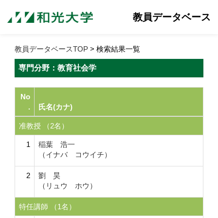
教員データベース
教員データベースTOP
> 検索結果一覧
専門分野：教育社会学
No
.
氏名(カナ)
准教授 （2名）
1
稲葉 浩一
（イナバ コウイチ）
2
劉 昊
（リュウ ホウ）
特任講師 （1名）